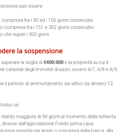
spensione può essere:
o compresa tra i 30 ed i 150 giorni consecutivi
oro compresa tra i 151 e 302 giorni consecutivi
o che superi i 303 giorni
iedere la sospensione
 superare la soglia di
€400.000
e la proprietà su cui è
ie catastali degli immobili di lusso, ovvero A/1, A/8 e A/9.
che il periodo di ammortamento sia attivo da almeno 12
 mutuo se:
ritardo maggiore di 90 giorni al momento della richiesta
, diverse dall’agevolazione Fondo prima casa
sia essa prevista per legge o concessa dalla banca, alla