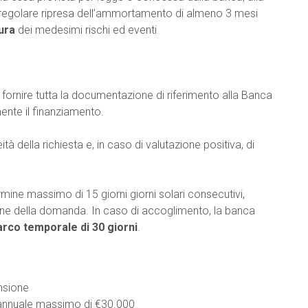
i regolare ripresa dell’ammortamento di almeno 3 mesi
ura
dei medesimi rischi ed eventi
o fornire tutta la documentazione di riferimento alla Banca
nte il finanziamento.
eità della richiesta e, in caso di valutazione positiva, di
mine massimo di 15 giorni giorni solari consecutivi,
ne della domanda. In caso di accoglimento, la banca
arco temporale di 30 giorni
.
ensione
to annuale massimo di €30.000