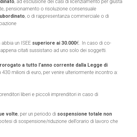
dinato
, ad esclusione dei casi di licenziamento per giusta
nte, pensionamento o risoluzione consensuale
subordinato
, o di rappresentanza commerciale o di
upazione
n
abbia un ISEE
superiore ai 30.000
€. In caso di co-
i appena citati sussistano ad uno solo dei soggetti.
rorogato a tutto l’anno corrente dalla Legge di
 430 milioni di euro, per venire ulteriormente incontro a:
renditori liberi e piccoli imprenditori in caso di
ue volte
, per un periodo di
sospensione totale non
potesi di sospensione/riduzione dell’orario di lavoro che