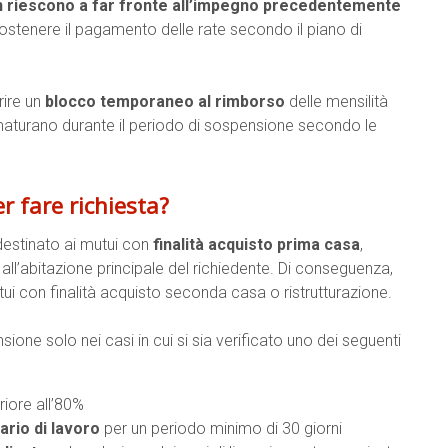
i non riescono a far fronte all’impegno precedentemente
stenere il pagamento delle rate secondo il piano di
rire un
blocco temporaneo al rimborso
delle mensilità
maturano durante il periodo di sospensione secondo le
er fare richiesta?
 destinato ai mutui con
finalità acquisto prima casa
,
ll’abitazione principale del richiedente. Di conseguenza,
tui con finalità acquisto seconda casa o ristrutturazione.
sione solo nei casi in cui si sia verificato uno dei seguenti
riore all’80%
ario di lavoro
per un periodo minimo di 30 giorni