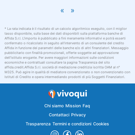
«
»
* La rata indicata è il risultato di un calcolo algoritmico eseguito, con il miglior
tasso disponibile, sulla base dei dati disponibili sulla piattaforma banche di
Affida S.r.l. L'importo è pubblicato a fini meramente informativi e potrà esserti
confermato o ricalcolato in seguito all'intervento di un consulente del credito
Affida in funzione dei parametri delle banche e/o di altri finanziatori. Messaggio
pubblicitario con finalità promozionali, offerte soggette ad approvazione
dell'istituto erogante. Per avere maggiori informazioni sulle condizioni
economiche e contrattuali consultare la pagina Trasparenza del sito
affida.credit.Affida S.r.l. società di mediazione creditizia iscritta OAM al n°
M325. Può agire in qualità di mediatore convenzionato o non convenzionato con
Istituti di Credito e opera intermediando prodotti di più Soggetti Finanziatori.
Chi siamo
Mission
Faq
Contattaci
Privacy
Trasparenza
Termini e condizioni
Cookies