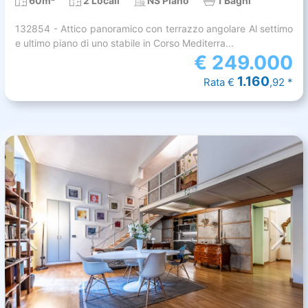
60m²
2 Locali
NS Piano
1 Bagni
132854 - Attico panoramico con terrazzo angolare Al settimo
e ultimo piano di uno stabile in Corso Mediterra...
€
249.000
1.160
Rata €
,92 *