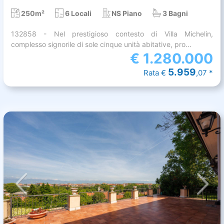
250m²
6 Locali
NS Piano
3 Bagni
132858 - Nel prestigioso contesto di Villa Michelin,
complesso signorile di sole cinque unità abitative, pro...
€
1.280.000
5.959
Rata €
,07 *