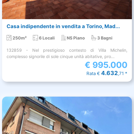
Casa indipendente in vendita a Torino, Mad...
250m²
6 Locali
NS Piano
3 Bagni
132859 - Nel prestigioso contesto di Villa Michelin,
complesso signorile di sole cinque unità abitative, pro...
€
995.000
4.632
Rata €
,71 *