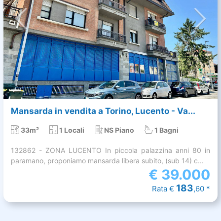
Mansarda in vendita a Torino, Lucento - Va...
33m²
1 Locali
NS Piano
1 Bagni
132862 - ZONA LUCENTO In piccola palazzina anni 80 in
paramano, proponiamo mansarda libera subito, (sub 14) c...
€
39.000
183
Rata €
,60 *