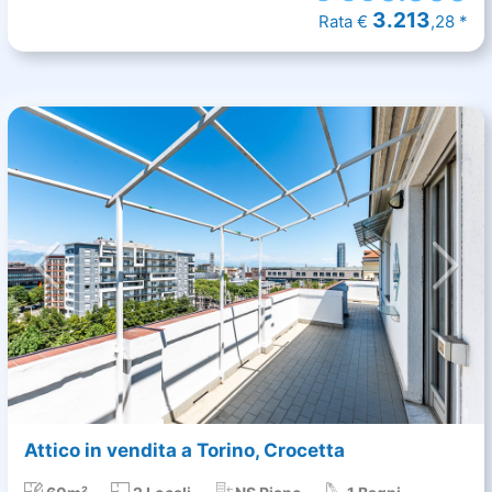
3.213
Rata €
,28 *
Attico in vendita a Torino, Crocetta