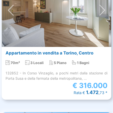
Appartamento in vendita a Torino, Centro
70m²
3 Locali
5 Piano
1 Bagni
132852 - In Corso Vinzaglio, a pochi metri dalla stazione di
Porta Susa e della fermata della metropolitana, ...
€
316.000
1.472
Rata €
,73 *