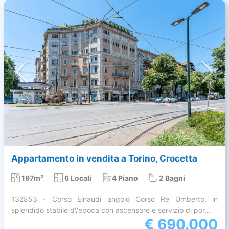
Appartamento in vendita a Torino, Crocetta
197m²
6 Locali
4 Piano
2 Bagni
132853 - Corso Einaudi angolo Corso Re Umberto, in
splendido stabile d\'epoca con ascensore e servizio di por...
€
690.000