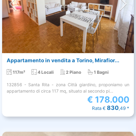
Appartamento in vendita a Torino, Mirafior...
117m²
4 Locali
2 Piano
1 Bagni
132856 - Santa Rita - zona Città giardino, proponiamo un
appartamento di circa 117 mq, situato al secondo pi...
€
178.000
830
Rata €
,49 *