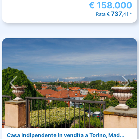
€
158.000
737
Rata €
,41 *
Casa indipendente in vendita a Torino, Mad...