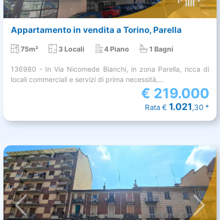
Appartamento in vendita a Torino, Parella
75m²
3 Locali
4 Piano
1 Bagni
136980 - In Via Nicomede Bianchi, in zona Parella, ricca di
locali commerciali e servizi di prima necessità,...
€
219.000
1.021
Rata €
,30 *