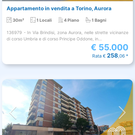
Appartamento in vendita a Torino, Aurora
30m²
1 Locali
4 Piano
1 Bagni
136979 - In Via Brindisi, zona Aurora, nelle strette vicinanze
di corso Umbria e di corso Principe Oddone, in...
€
55.000
258
Rata €
,06 *