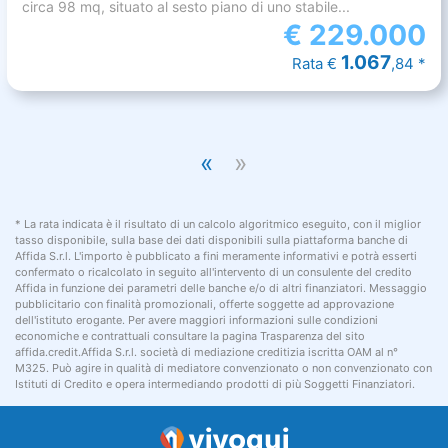
circa 98 mq, situato al sesto piano di uno stabile...
€
229.000
1.067
Rata €
,84 *
«
»
* La rata indicata è il risultato di un calcolo algoritmico eseguito, con il miglior
tasso disponibile, sulla base dei dati disponibili sulla piattaforma banche di
Affida S.r.l. L'importo è pubblicato a fini meramente informativi e potrà esserti
confermato o ricalcolato in seguito all'intervento di un consulente del credito
Affida in funzione dei parametri delle banche e/o di altri finanziatori. Messaggio
pubblicitario con finalità promozionali, offerte soggette ad approvazione
dell'istituto erogante. Per avere maggiori informazioni sulle condizioni
economiche e contrattuali consultare la pagina Trasparenza del sito
affida.credit.Affida S.r.l. società di mediazione creditizia iscritta OAM al n°
M325. Può agire in qualità di mediatore convenzionato o non convenzionato con
Istituti di Credito e opera intermediando prodotti di più Soggetti Finanziatori.