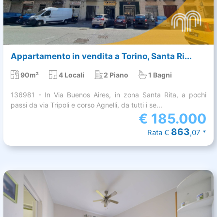
Appartamento in vendita a Torino, Santa Ri...
90m²
4 Locali
2 Piano
1 Bagni
136981 - In Via Buenos Aires, in zona Santa Rita, a pochi
passi da via Tripoli e corso Agnelli, da tutti i se...
€
185.000
863
Rata €
,07 *