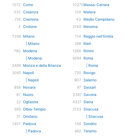
1072
Como
10270
Massa-Carrara
335
Cosenza
124
Matera
216
Cremona
43
Medio Campidano
3
Crotone
2149
Messina
7358
Milano
114
Reggio nell'Emilia
| Milano
266
Rieti
760
Modena
1264
Rimini
| Modena
9264
Roma
2469
Monza e della Brianza
| Roma
2065
Napoli
720
Rovigo
| Napoli
907
Salerno
858
Novara
97
Sassari
87
Nuoro
3387
Savona
22
Ogliastra
4327
Siena
559
Olbia-Tempio
2133
Siracusa
31
Oristano
| Siracusa
1401
Padova
146
Sondrio
| Padova
662
Taranto