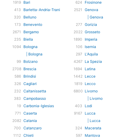
1919
Bari
624
Frosinone
413
Barletta-Andria-Trani
2521
Genova
320
Belluno
| Genova
173
Benevento
277
Gorizia
2671
Bergamo
2022
Grosseto
235
Biella
1890
Imperia
1094
Bologna
106
Isernia
| Bologna
297
L'Aquila
99
Bolzano
4267
La Spezia
2708
Brescia
1694
Latina
586
Brindisi
1442
Lecce
326
Cagliari
1819
Lecco
232
Caltanissetta
6800
Livorno
383
Campobasso
| Livorno
19
Carbonia-Iglesias
403
Lodi
771
Caserta
9167
Lucca
2082
Catania
| Lucca
700
Catanzaro
324
Macerata
1112
Chieti
597
Mantova