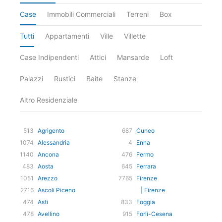
Case
Immobili Commerciali
Terreni
Box
Tutti
Appartamenti
Ville
Villette
Case Indipendenti
Attici
Mansarde
Loft
Palazzi
Rustici
Baite
Stanze
Altro Residenziale
513
Agrigento
687
Cuneo
1074
Alessandria
4
Enna
1140
Ancona
476
Fermo
483
Aosta
645
Ferrara
1051
Arezzo
7765
Firenze
2716
Ascoli Piceno
| Firenze
474
Asti
833
Foggia
478
Avellino
915
Forlì-Cesena