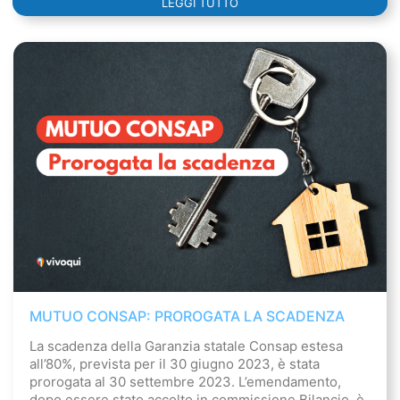
LEGGI TUTTO
MUTUO CONSAP: PROROGATA LA SCADENZA
La scadenza della Garanzia statale Consap estesa
all’80%, prevista per il 30 giugno 2023, è stata
prorogata al 30 settembre 2023. L’emendamento,
dopo essere stato accolto in commissione Bilancio, è