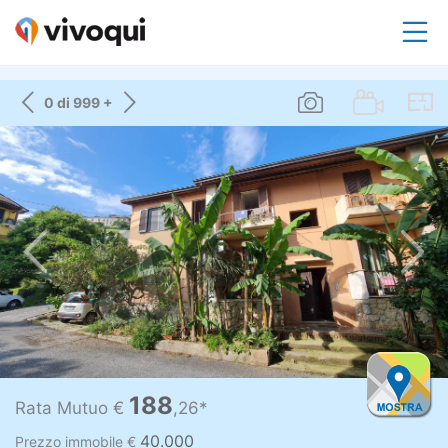
0 di 999 +
188
Rata Mutuo €
,26*
40.000
Prezzo immobile €