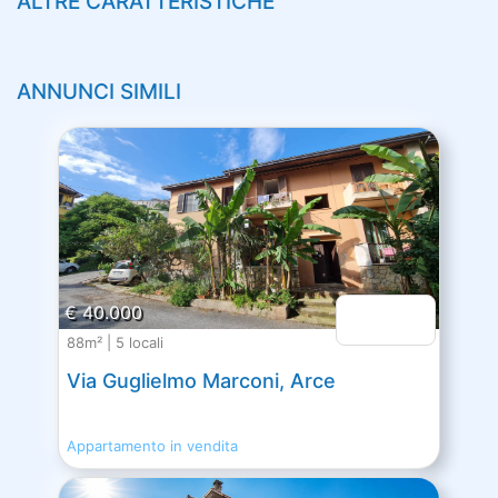
ALTRE CARATTERISTICHE
ANNUNCI SIMILI
€ 40.000
88m² | 5 locali
Via Guglielmo Marconi, Arce
Appartamento in vendita