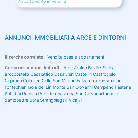
Appartamento in vendita
ANNUNCI IMMOBILIARI A
ARCE
E DINTORNI
Ricerche correlate
Vendita case e appartamenti
Cerca nei comuni limitrofi
Arce
Arpino
Boville Ernica
Broccostella
Casalattico
Casalvieri
Castelliri
Castrocielo
Ceprano
Colfelice
Colle San Magno
Falvaterra
Fontana Liri
Fontechiari
Isola del Liri
Monte San Giovanni Campano
Pastena
Pofi
Ripi
Rocca d'Arce
Roccasecca
San Giovanni Incarico
Santopadre
Sora
Strangolagalli
Vicalvi