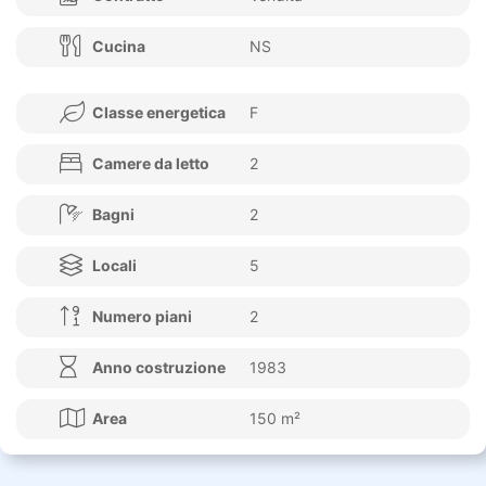
Cucina
NS
Classe energetica
F
Camere da letto
2
Bagni
2
Locali
5
Numero piani
2
Anno costruzione
1983
Area
150 m²