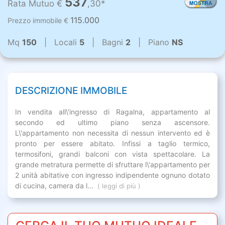
537
Rata Mutuo €
,30*
115.000
Prezzo immobile €
Mq
150
| Locali
5
| Bagni
2
| Piano
NS
DESCRIZIONE IMMOBILE
In vendita all\'ingresso di Ragalna, appartamento al
secondo ed ultimo piano senza ascensore.
L\'appartamento non necessita di nessun intervento ed è
pronto per essere abitato. Infissi a taglio termico,
termosifoni, grandi balconi con vista spettacolare. La
grande metratura permette di sfruttare l\'appartamento per
2 unità abitative con ingresso indipendente ognuno dotato
di cucina, camera da l...
( leggi di più )