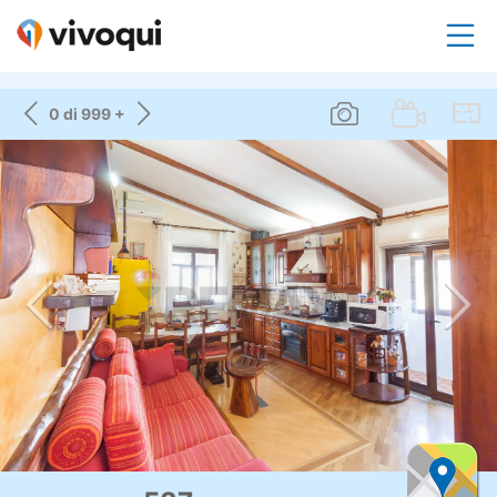
0 di 999 +