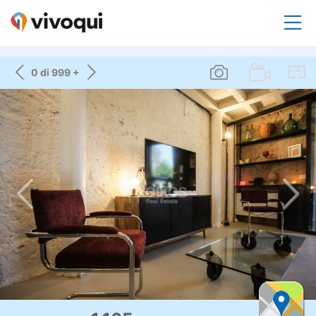
0 di 999 +