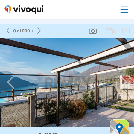
0 di 999 +