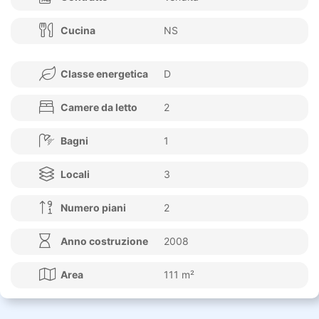
Cucina
NS
Classe energetica
D
Camere da letto
2
Bagni
1
Locali
3
Numero piani
2
Anno costruzione
2008
Area
111 m²