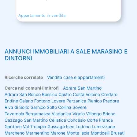
Appartamento in vendita
ANNUNCI IMMOBILIARI A
SALE MARASINO
E
DINTORNI
Ricerche correlate
Vendita case e appartamenti
Cerca nei comuni limitrofi
Adrara San Martino
Adrara San Rocco
Bossico
Castro
Costa Volpino
Credaro
Endine Gaiano
Fonteno
Lovere
Parzanica
Pianico
Predore
Riva di Solto
Sarnico
Solto Collina
Sovere
Tavernola Bergamasca
Viadanica
Vigolo
Villongo
Brione
Cazzago San Martino
Cellatica
Concesio
Corte Franca
Gardone Val Trompia
Gussago
Iseo
Lodrino
Lumezzane
Marcheno
Marmentino
Marone
Monte Isola
Monticelli Brusati