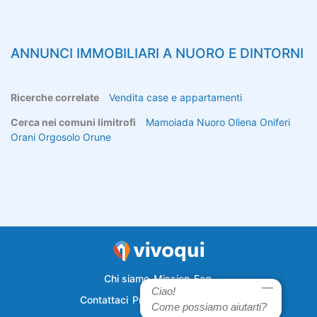
ANNUNCI IMMOBILIARI A
NUORO
E DINTORNI
Ricerche correlate
Vendita case e appartamenti
Cerca nei comuni limitrofi
Mamoiada
Nuoro
Oliena
Oniferi
Orani
Orgosolo
Orune
Chi siamo
Mission
Faq
Ciao!
Contattaci
Privacy
Semplicecasa
Come possiamo aiutarti?