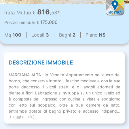
816
Rata Mutuo €
,53*
175.000
Prezzo immobile €
Mq
100
| Locali
3
| Bagni
2
| Piano
NS
DESCRIZIONE IMMOBILE
MARCIANA ALTA  In Vendita Appartamento nel cuore del
borgo, che conserva intatto il fascino medievale con le sue
porte daccesso, i vicoli stretti e gli angoli adornati da
piante e fiori. Labitazione si sviluppa su un unico livello ed
è composta da: ingresso con cucina a vista e soggiorno
con letto sul soppalco, oltre a due camere da letto,
entrambe dotate di bagno privato e accesso indipend...
( leggi di più )