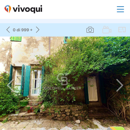
0 di 999 +