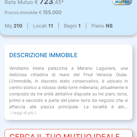
723
Rata Mutuo €
,45*
155.000
Prezzo immobile €
Mq
210
| Locali
11
| Bagni
1
| Piano
NS
DESCRIZIONE IMMOBILE
Vendiamo intera palazzina a Marano Lagunare, una
deliziosa cittadina di mare del Friuli Venezia Giulia.
L\'immobile, in discreto stato conservativo, è ubicato in
centro storico a ridosso della torre millenaria; attualmente è
composto da tre unità abitative disposte su tre piani, terra,
primo e secondo e parte del piano terra da negozio che si
affaccia alla piazza principale. La località è abi...
( leggi di più )
CERCA IL TUO MUTUO IDEALE