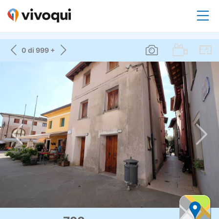
0 di 999 +