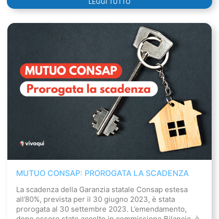
LEGGI TUTTO
MUTUO CONSAP: PROROGATA LA SCADENZA
La scadenza della Garanzia statale Consap estesa
all’80%, prevista per il 30 giugno 2023, è stata
prorogata al 30 settembre 2023. L’emendamento,
dopo essere stato accolto in commissione Bilancio, è