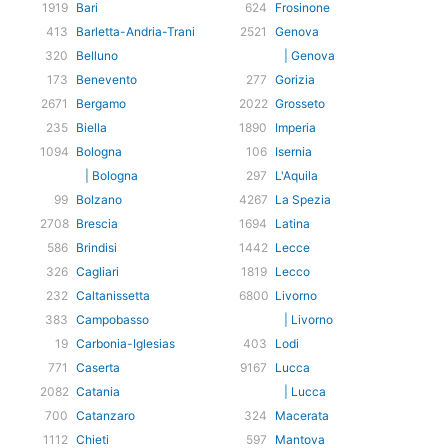
1919
Bari
624
Frosinone
413
Barletta-Andria-Trani
2521
Genova
320
Belluno
| Genova
173
Benevento
277
Gorizia
2671
Bergamo
2022
Grosseto
235
Biella
1890
Imperia
1094
Bologna
106
Isernia
| Bologna
297
L'Aquila
99
Bolzano
4267
La Spezia
2708
Brescia
1694
Latina
586
Brindisi
1442
Lecce
326
Cagliari
1819
Lecco
232
Caltanissetta
6800
Livorno
383
Campobasso
| Livorno
19
Carbonia-Iglesias
403
Lodi
771
Caserta
9167
Lucca
2082
Catania
| Lucca
700
Catanzaro
324
Macerata
1112
Chieti
597
Mantova