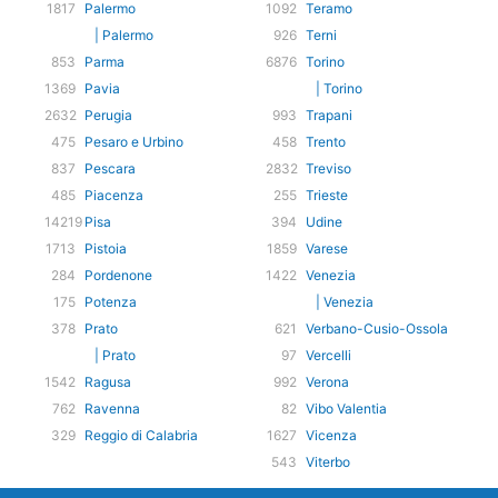
1817
Palermo
1092
Teramo
| Palermo
926
Terni
853
Parma
6876
Torino
1369
Pavia
| Torino
2632
Perugia
993
Trapani
475
Pesaro e Urbino
458
Trento
837
Pescara
2832
Treviso
485
Piacenza
255
Trieste
14219
Pisa
394
Udine
1713
Pistoia
1859
Varese
284
Pordenone
1422
Venezia
175
Potenza
| Venezia
378
Prato
621
Verbano-Cusio-Ossola
| Prato
97
Vercelli
1542
Ragusa
992
Verona
762
Ravenna
82
Vibo Valentia
329
Reggio di Calabria
1627
Vicenza
543
Viterbo