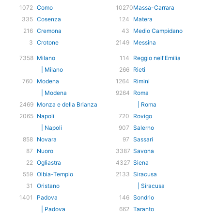
1072
Como
10270
Massa-Carrara
335
Cosenza
124
Matera
216
Cremona
43
Medio Campidano
3
Crotone
2149
Messina
7358
Milano
114
Reggio nell'Emilia
| Milano
266
Rieti
760
Modena
1264
Rimini
| Modena
9264
Roma
2469
Monza e della Brianza
| Roma
2065
Napoli
720
Rovigo
| Napoli
907
Salerno
858
Novara
97
Sassari
87
Nuoro
3387
Savona
22
Ogliastra
4327
Siena
559
Olbia-Tempio
2133
Siracusa
31
Oristano
| Siracusa
1401
Padova
146
Sondrio
| Padova
662
Taranto