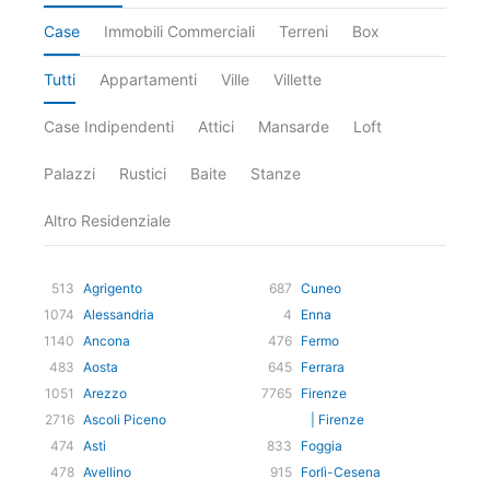
Case
Immobili Commerciali
Terreni
Box
Tutti
Appartamenti
Ville
Villette
Case Indipendenti
Attici
Mansarde
Loft
Palazzi
Rustici
Baite
Stanze
Altro Residenziale
513
Agrigento
687
Cuneo
1074
Alessandria
4
Enna
1140
Ancona
476
Fermo
483
Aosta
645
Ferrara
1051
Arezzo
7765
Firenze
2716
Ascoli Piceno
| Firenze
474
Asti
833
Foggia
478
Avellino
915
Forlì-Cesena