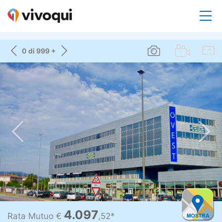
0 di 999 +
4.097
Rata Mutuo €
,52*