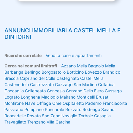
ANNUNCI IMMOBILIARI A
CASTEL MELLA
E
DINTORNI
Ricerche correlate
Vendita case e appartamenti
Cerca nei comuni limitrofi
Azzano Mella
Bagnolo Mella
Barbariga
Berlingo
Borgosatollo
Botticino
Bovezzo
Brandico
Brescia
Capriano del Colle
Castegnato
Castel Mella
Castenedolo
Castrezzato
Cazzago San Martino
Cellatica
Coccaglio
Collebeato
Concesio
Corzano
Dello
Flero
Gussago
Lograto
Longhena
Maclodio
Mairano
Monticelli Brusati
Montirone
Nave
Offlaga
Ome
Ospitaletto
Paderno Franciacorta
Passirano
Pompiano
Poncarale
Rezzato
Rodengo Saiano
Roncadelle
Rovato
San Zeno Naviglio
Torbole Casaglia
Travagliato
Trenzano
Villa Carcina