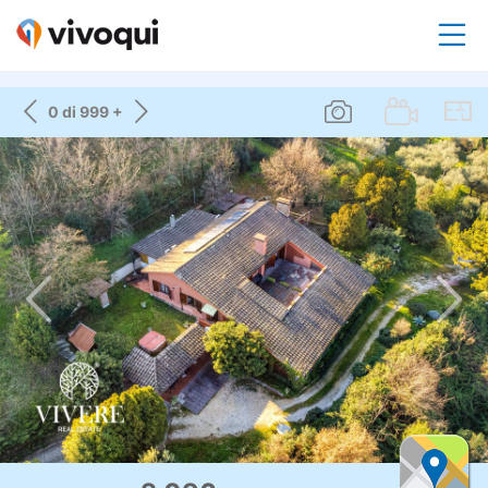
0 di 999 +