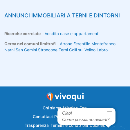
ANNUNCI IMMOBILIARI A
TERNI
E DINTORNI
Ricerche correlate
Vendita case e appartamenti
Cerca nei comuni limitrofi
Arrone
Ferentillo
Montefranco
Narni
San Gemini
Stroncone
Terni
Colli sul Velino
Labro
Chi siamo
Mission
Faq
Ciao!
Contattaci
Privacy
Semplicecasa
Come possiamo aiutarti?
Trasparenza
Termini e condizioni
Cookies