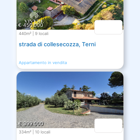
€ 450.000
440m² | 9 locali
strada di collesecozza, Terni
Appartamento in vendita
€ 399.000
334m² | 10 locali