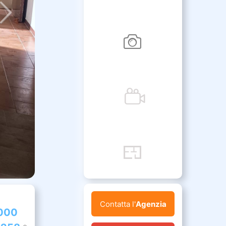
Contatta l'
Agenzia
000