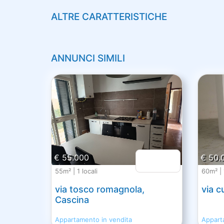
ALTRE CARATTERISTICHE
ANNUNCI SIMILI
€ 55.000
€ 50.
55m² | 1 locali
60m² | 1
via tosco romagnola,
via c
Cascina
Appartamento in vendita
Appart