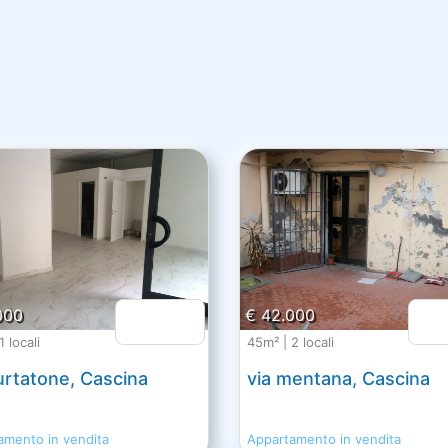
000
€ 42.000
 locali
45m² | 2 locali
urtatone, Cascina
via mentana, Cascina
amento in vendita
Appartamento in vendita