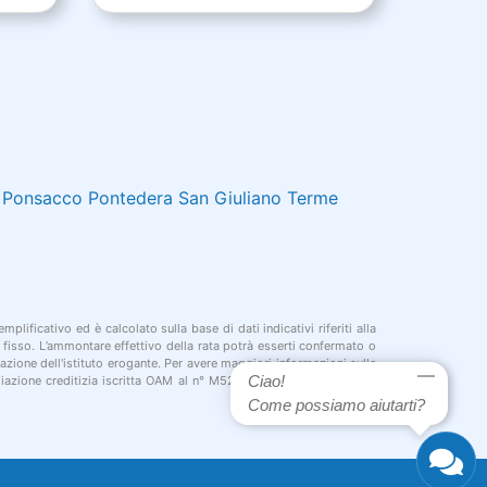
Ponsacco
Pontedera
San Giuliano Terme
plificativo ed è calcolato sulla base di dati indicativi riferiti alla
o fisso. L’ammontare effettivo della rata potrà esserti confermato o
azione dell'istituto erogante. Per avere maggiori informazioni sulle
Ciao!
diazione creditizia iscritta OAM al n° M526. Può agire in qualità di
Come possiamo aiutarti?