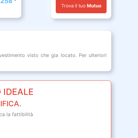
 258
*
Trova il tuo
Mutuo
stimento visto che gia locato. Per ulteriori
 IDEALE
IFICA.
 la fattibilità