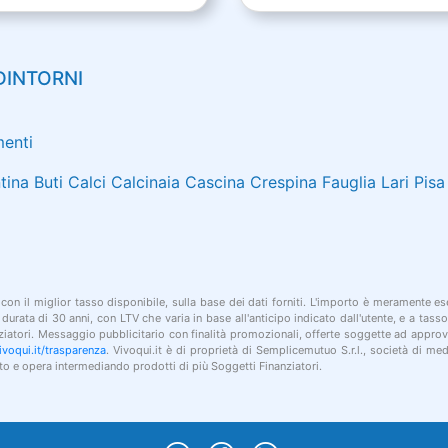
DINTORNI
menti
tina
Buti
Calci
Calcinaia
Cascina
Crespina
Fauglia
Lari
Pisa
 con il miglior tasso disponibile, sulla base dei dati forniti. L'importo è meramente esem
urata di 30 anni, con LTV che varia in base all'anticipo indicato dall'utente, e a tass
anziatori. Messaggio pubblicitario con finalità promozionali, offerte soggette ad approv
voqui.it/trasparenza
. Vivoqui.it è di proprietà di Semplicemutuo S.r.l., società di me
o e opera intermediando prodotti di più Soggetti Finanziatori.