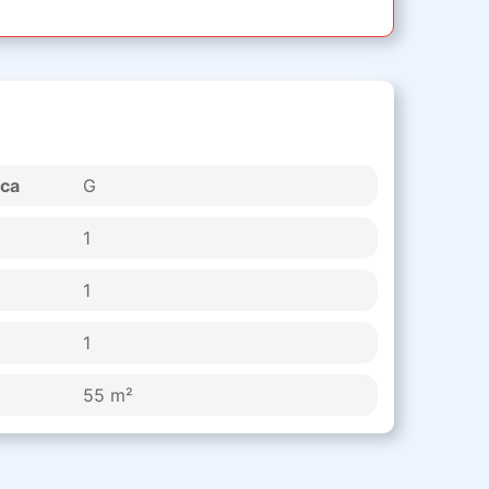
ica
G
1
1
1
55 m²