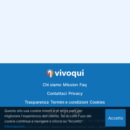
Chi siamo
Mission
Faq
Contattaci
Privacy
Trasparenza
Termini e condizioni
Cookies
Questo sito usa cookie interni e di terze parti per
migliorare l'esperienza dell'utente. Se accetti l'uso dei
Accetto
cookie continua a navigare o clicca su "Accetto".
Vivoqui.it è di proprietà di Semplicemutuo Srl - P. IVA 11382050018
Informazioni
Iscrizione all'Elenco Mediatori Creditizi presso OAM n. M526