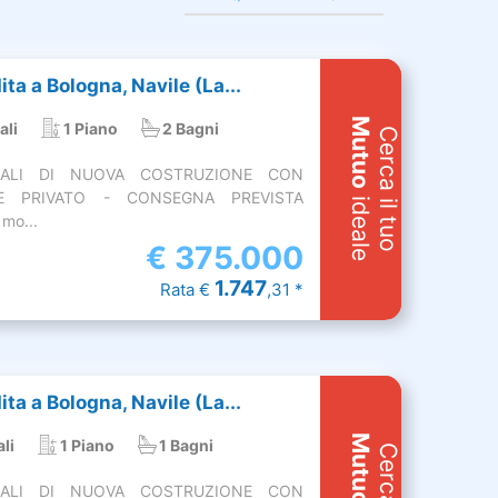
ita a Bologna, Navile (La...
Mutuo
ali
1 Piano
2 Bagni
Cerca il tuo
CALI DI NUOVA COSTRUZIONE CON
LE PRIVATO - CONSEGNA PREVISTA
ideale
mo...
€
375.000
1.747
Rata €
,31 *
ita a Bologna, Navile (La...
Mutuo
li
1 Piano
1 Bagni
CALI DI NUOVA COSTRUZIONE CON