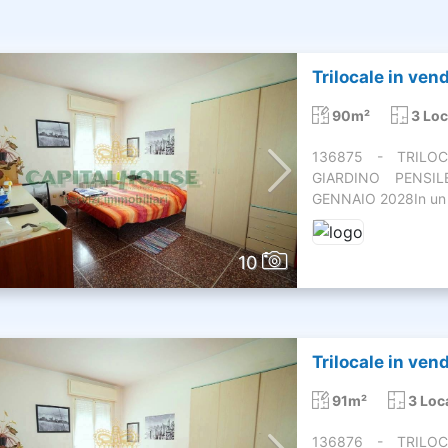
Trilocale in vend
90m²
3 Loc
136875 - TRILO
GIARDINO PENSI
GENNAIO 2028In un 
10
Trilocale in vend
91m²
3 Loca
136876 - TRILO