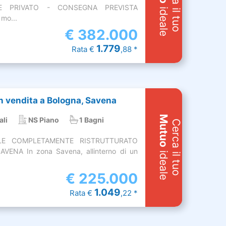
Cerca il tuo
LE PRIVATO - CONSEGNA PREVISTA
ideale
mo...
€
382.000
1.779
Rata €
,88 *
 vendita a Bologna, Savena
Mutuo
ali
NS Piano
1 Bagni
Cerca il tuo
ALE COMPLETAMENTE RISTRUTTURATO
ENA In zona Savena, allinterno di un
ideale
€
225.000
1.049
Rata €
,22 *