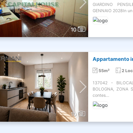
GIARDINO PENSI
GENNAIO 2028In un 
10
Appartamento in
55m²
2 Loc
137042 - BILOC
BOLOGNA, ZONA SAV
contes...
10