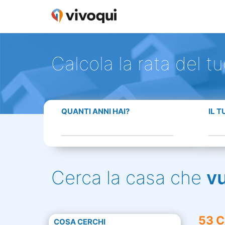
Calcola la rata del t
QUANTI ANNI HAI?
IL 
Cerca la casa che
v
53 C
COSA CERCHI