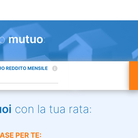
uo
mutuo
:
TUO REDDITO MENSILE
uoi
con la tua rata:
ASE PER TE: