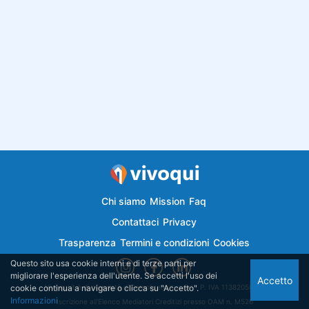
Chi siamo
Mission
Faq
Contattaci
Privacy
Trasparenza
Termini e condizioni
Cookies
Questo sito usa cookie interni e di terze parti per
migliorare l'esperienza dell'utente. Se accetti l'uso dei
Accetto
cookie continua a navigare o clicca su "Accetto".
Vivoqui.it è di proprietà di Semplicemutuo Srl - P. IVA 11382050018
Informazioni
Iscrizione all'Elenco Mediatori Creditizi presso OAM n. M526