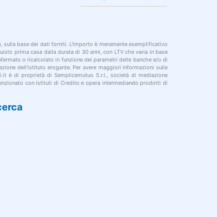
le, sulla base dei dati forniti. L'importo è meramente esemplificativo
cquisto prima casa dalla durata di 30 anni, con LTV che varia in base
onfermato o ricalcolato in funzione dei parametri delle banche e/o di
azione dell'istituto erogante. Per avere maggiori informazioni sulle
i.it è di proprietà di Semplicemutuo S.r.l., società di mediazione
nzionato con Istituti di Credito e opera intermediando prodotti di
cerca