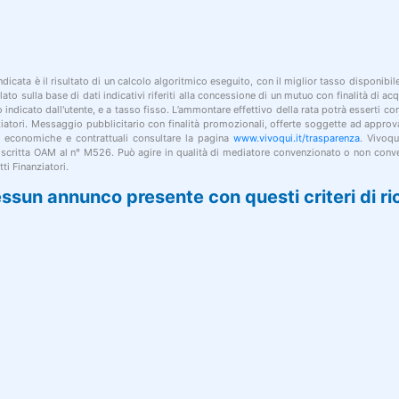
indicata è il risultato di un calcolo algoritmico eseguito, con il miglior tasso disponibi
lato sulla base di dati indicativi riferiti alla concessione di un mutuo con finalità di a
po indicato dall'utente, e a tasso fisso. L’ammontare effettivo della rata potrà esserti c
nziatori. Messaggio pubblicitario con finalità promozionali, offerte soggette ad approv
i economiche e contrattuali consultare la pagina
www.vivoqui.it/trasparenza
. Vivoqu
 iscritta OAM al n° M526. Può agire in qualità di mediatore convenzionato o non conve
ti Finanziatori.
ssun annunco presente con questi criteri di ri