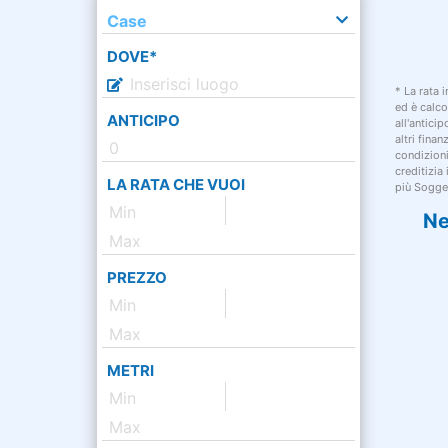
Case
DOVE*
* La rata 
ed è calco
ANTICIPO
all'antici
altri fina
condizion
creditizia
LA RATA CHE VUOI
più Sogget
Ne
PREZZO
METRI