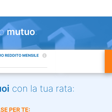
uo
mutuo
:
TUO REDDITO MENSILE
uoi
con la tua rata:
SE PER TE: