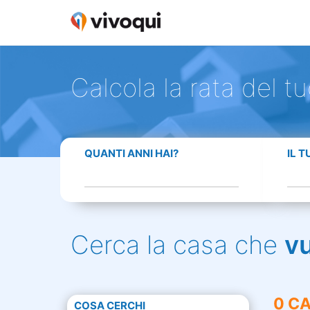
Calcola la rata del t
QUANTI ANNI HAI?
IL 
Cerca la casa che
v
0 CA
COSA CERCHI