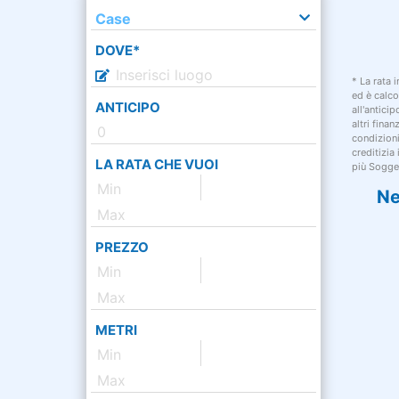
Case
DOVE*
* La rata 
ed è calco
ANTICIPO
all'antici
altri fina
condizion
creditizia
LA RATA CHE VUOI
più Sogget
Ne
PREZZO
METRI