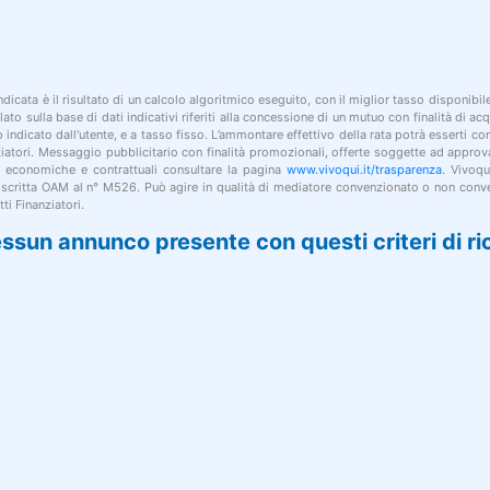
indicata è il risultato di un calcolo algoritmico eseguito, con il miglior tasso disponibi
lato sulla base di dati indicativi riferiti alla concessione di un mutuo con finalità di a
po indicato dall'utente, e a tasso fisso. L’ammontare effettivo della rata potrà esserti c
nziatori. Messaggio pubblicitario con finalità promozionali, offerte soggette ad approv
i economiche e contrattuali consultare la pagina
www.vivoqui.it/trasparenza
. Vivoqu
 iscritta OAM al n° M526. Può agire in qualità di mediatore convenzionato o non conve
ti Finanziatori.
ssun annunco presente con questi criteri di ri