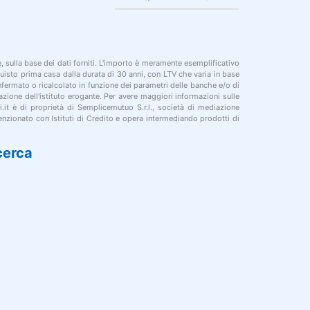
le, sulla base dei dati forniti. L'importo è meramente esemplificativo
cquisto prima casa dalla durata di 30 anni, con LTV che varia in base
onfermato o ricalcolato in funzione dei parametri delle banche e/o di
azione dell'istituto erogante. Per avere maggiori informazioni sulle
i.it è di proprietà di Semplicemutuo S.r.l., società di mediazione
nzionato con Istituti di Credito e opera intermediando prodotti di
cerca