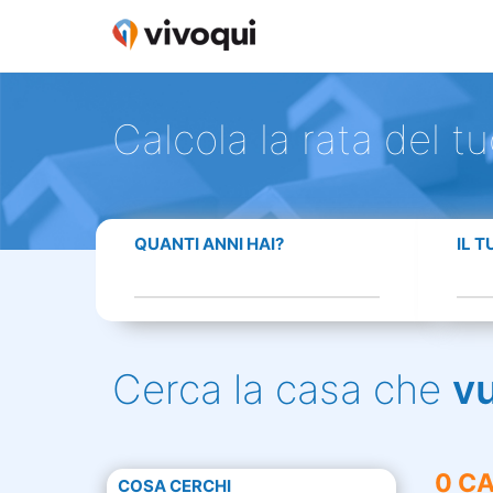
Calcola la rata del t
QUANTI ANNI HAI?
IL 
Cerca la casa che
v
0 CA
COSA CERCHI