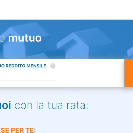
uo
mutuo
:
TUO REDDITO MENSILE
uoi
con la tua rata:
SE PER TE: