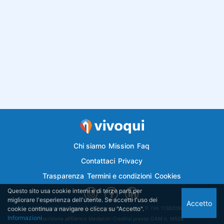
Chi siamo
Mission
Faq
Contattaci
Privacy
Trasparenza
Termini e condizioni
Cookies
Questo sito usa cookie interni e di terze parti per
migliorare l'esperienza dell'utente. Se accetti l'uso dei
Accetto
cookie continua a navigare o clicca su "Accetto".
Vivoqui.it è di proprietà di Semplicemutuo Srl - P. IVA 11382050018
Informazioni
Iscrizione all'Elenco Mediatori Creditizi presso OAM n. M526