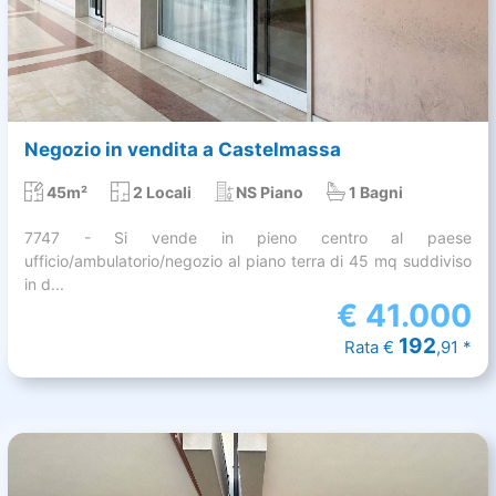
Negozio in vendita a Castelmassa
45m²
2 Locali
NS Piano
1 Bagni
7747 - Si vende in pieno centro al paese
ufficio/ambulatorio/negozio al piano terra di 45 mq suddiviso
in d...
€
41.000
192
Rata €
,91 *