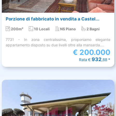
Porzione di fabbricato in vendita a Castel...
200m²
10 Locali
NS Piano
2 Bagni
7731 - In zona centralissima, proponiamo elegante
appartamento disposto su due livelli oltre alla mansarda....
€
200.000
932
Rata €
,88 *