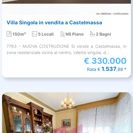
Villa Singola in vendita a Castelmassa
150m²
5 Locali
NS Piano
2 Bagni
7763 - NUOVA COSTRUZIONE Si vende a Castelmassa, in
zona residenziale vicina al centro, villetta singola, d...
€
330.000
1.537
Rata €
,88 *