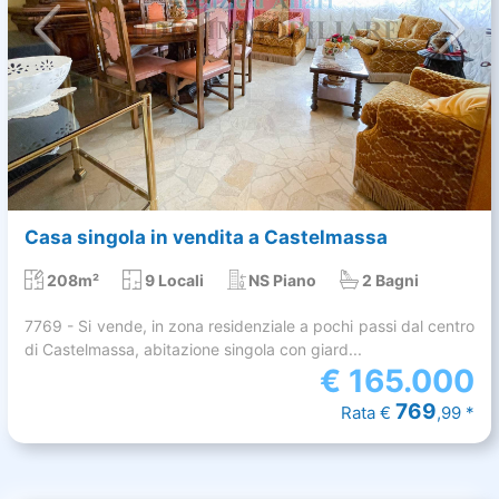
Casa singola in vendita a Castelmassa
208m²
9 Locali
NS Piano
2 Bagni
7769 - Si vende, in zona residenziale a pochi passi dal centro
di Castelmassa, abitazione singola con giard...
€
165.000
769
Rata €
,99 *