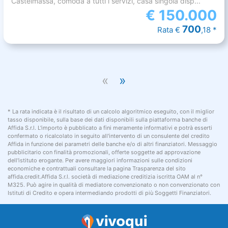
Castelmassa, comoda a tutti i servizi, casa singola disp...
€
150.000
700
Rata €
,18 *
«
»
* La rata indicata è il risultato di un calcolo algoritmico eseguito, con il miglior
tasso disponibile, sulla base dei dati disponibili sulla piattaforma banche di
Affida S.r.l. L'importo è pubblicato a fini meramente informativi e potrà esserti
confermato o ricalcolato in seguito all'intervento di un consulente del credito
Affida in funzione dei parametri delle banche e/o di altri finanziatori. Messaggio
pubblicitario con finalità promozionali, offerte soggette ad approvazione
dell'istituto erogante. Per avere maggiori informazioni sulle condizioni
economiche e contrattuali consultare la pagina Trasparenza del sito
affida.credit.Affida S.r.l. società di mediazione creditizia iscritta OAM al n°
M325. Può agire in qualità di mediatore convenzionato o non convenzionato con
Istituti di Credito e opera intermediando prodotti di più Soggetti Finanziatori.