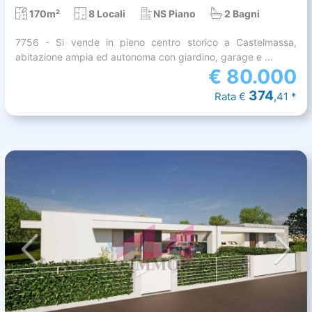
170m²
8 Locali
NS Piano
2 Bagni
7756 - Si vende in pieno centro storico a Castelmassa,
abitazione ampia ed autonoma con giardino, garage e ...
€
80.000
374
Rata €
,41 *