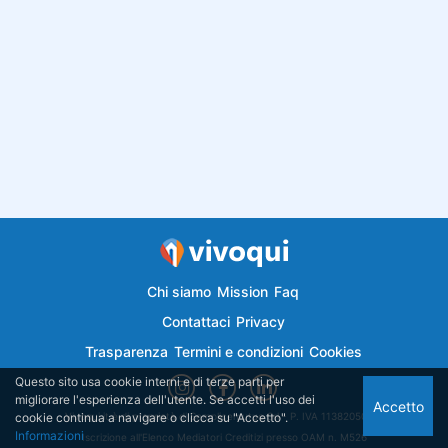
Chi siamo
Mission
Faq
Contattaci
Privacy
Trasparenza
Termini e condizioni
Cookies
Questo sito usa cookie interni e di terze parti per
migliorare l'esperienza dell'utente. Se accetti l'uso dei
Accetto
cookie continua a navigare o clicca su "Accetto".
Vivoqui.it è di proprietà di Semplicemutuo Srl - P. IVA 11382050018
Informazioni
Iscrizione all'Elenco Mediatori Creditizi presso OAM n. M526