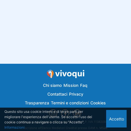
Chi siamo
Mission
Faq
Contattaci
Privacy
Trasparenza
Termini e condizioni
Cookies
Questo sito usa cookie interni e di terze parti per
migliorare l'esperienza dell'utente. Se accetti l'uso dei
Accetto
cookie continua a navigare o clicca su "Accetto".
Vivoqui.it è di proprietà di Semplicemutuo Srl - P. IVA 11382050018
Informazioni
Iscrizione all'Elenco Mediatori Creditizi presso OAM n. M526