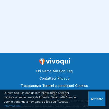
Chi siamo
Mission
Faq
Contattaci
Privacy
Trasparenza
Termini e condizioni
Cookies
Questo sito usa cookie interni e di terze parti per
migliorare l'esperienza dell'utente. Se accetti l'uso dei
Accetto
cookie continua a navigare o clicca su "Accetto".
Vivoqui.it è di proprietà di Semplicemutuo Srl - P. IVA 11382050018
Informazioni
Iscrizione all'Elenco Mediatori Creditizi presso OAM n. M526