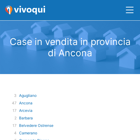
Case in vendita in provincia
di Ancona
3
Agugliano
47
Ancona
17
Arcevia
2
Barbara
17
Belvedere Ostrense
4
Camerano