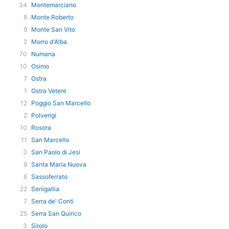
34
Montemarciano
8
Monte Roberto
9
Monte San Vito
2
Morro d'Alba
70
Numana
10
Osimo
7
Ostra
1
Ostra Vetere
12
Poggio San Marcello
2
Polverigi
10
Rosora
11
San Marcello
3
San Paolo di Jesi
9
Santa Maria Nuova
6
Sassoferrato
22
Senigallia
7
Serra de' Conti
25
Serra San Quirico
3
Sirolo