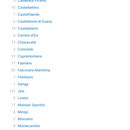
5
Camerata Picena
10
Castelbellino
1
Castelfidardo
4
Castelleone di Suasa
19
Castelplanio
6
Cerreto d'Esi
17
Chiaravalle
5
Corinaldo
37
Cupramontana
77
Fabriano
20
Falconara Marittima
1
Filottrano
1
Genga
113
Jesi
3
Loreto
17
Maiolati Spontini
4
Mergo
2
Monsano
6
Montecarotto