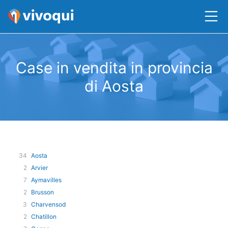
Case in vendita in provincia
di Aosta
34
Aosta
2
Arvier
7
Aymavilles
2
Brusson
3
Charvensod
2
Chatillon