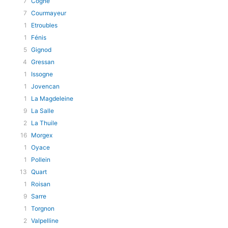
7
Cogne
7
Courmayeur
1
Etroubles
1
Fénis
5
Gignod
4
Gressan
1
Issogne
1
Jovencan
1
La Magdeleine
9
La Salle
2
La Thuile
16
Morgex
1
Oyace
1
Pollein
13
Quart
1
Roisan
9
Sarre
1
Torgnon
2
Valpelline