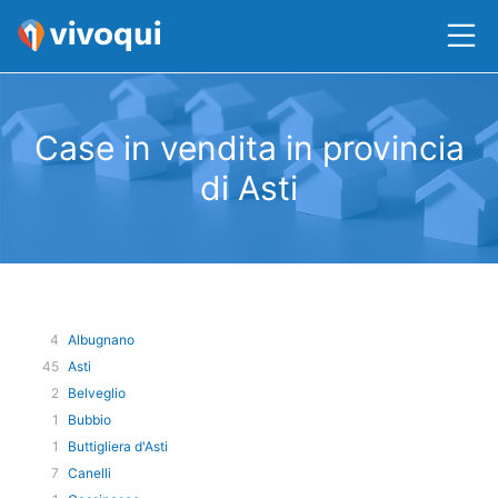
Case in vendita in provincia
di Asti
4
Albugnano
45
Asti
2
Belveglio
1
Bubbio
1
Buttigliera d'Asti
7
Canelli