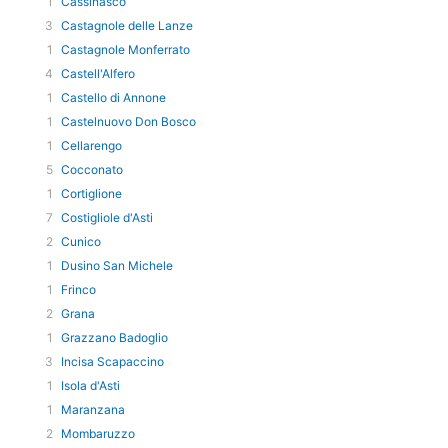
1
Cassinasco
3
Castagnole delle Lanze
1
Castagnole Monferrato
4
Castell'Alfero
1
Castello di Annone
1
Castelnuovo Don Bosco
1
Cellarengo
5
Cocconato
1
Cortiglione
7
Costigliole d'Asti
2
Cunico
1
Dusino San Michele
1
Frinco
2
Grana
1
Grazzano Badoglio
3
Incisa Scapaccino
1
Isola d'Asti
1
Maranzana
2
Mombaruzzo