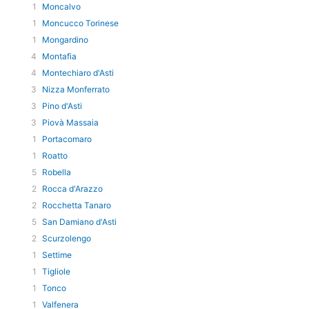
1
Moncalvo
1
Moncucco Torinese
1
Mongardino
4
Montafia
4
Montechiaro d'Asti
3
Nizza Monferrato
3
Pino d'Asti
3
Piovà Massaia
1
Portacomaro
1
Roatto
5
Robella
2
Rocca d'Arazzo
2
Rocchetta Tanaro
5
San Damiano d'Asti
2
Scurzolengo
1
Settime
1
Tigliole
1
Tonco
1
Valfenera