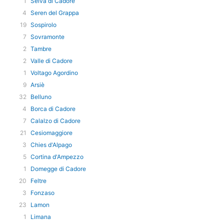
1
Selva di Cadore
4
Seren del Grappa
19
Sospirolo
7
Sovramonte
2
Tambre
2
Valle di Cadore
1
Voltago Agordino
9
Arsiè
32
Belluno
4
Borca di Cadore
7
Calalzo di Cadore
21
Cesiomaggiore
3
Chies d'Alpago
5
Cortina d'Ampezzo
1
Domegge di Cadore
20
Feltre
3
Fonzaso
23
Lamon
1
Limana