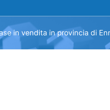
ase in vendita in provincia di En