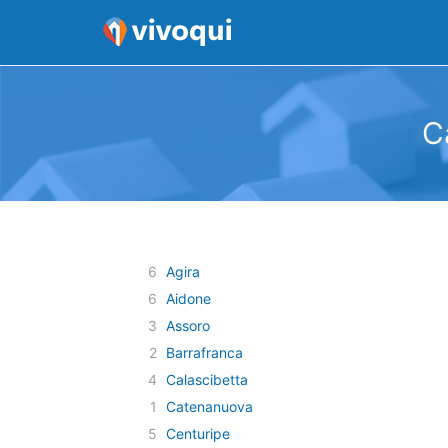
C
6
Agira
6
Aidone
3
Assoro
2
Barrafranca
4
Calascibetta
1
Catenanuova
5
Centuripe