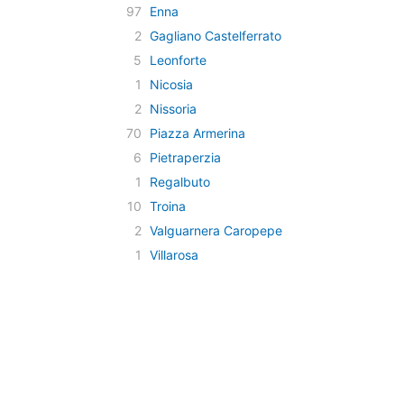
97
Enna
2
Gagliano Castelferrato
5
Leonforte
1
Nicosia
2
Nissoria
70
Piazza Armerina
6
Pietraperzia
1
Regalbuto
10
Troina
2
Valguarnera Caropepe
1
Villarosa