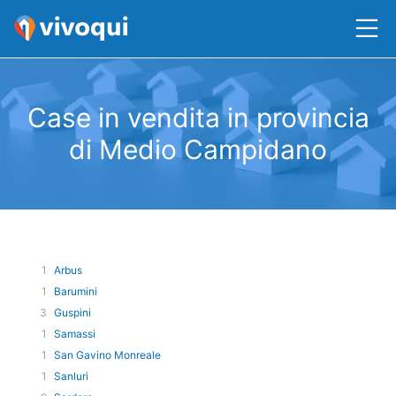
Case in vendita in provincia
di Medio Campidano
1
Arbus
1
Barumini
3
Guspini
1
Samassi
1
San Gavino Monreale
1
Sanluri