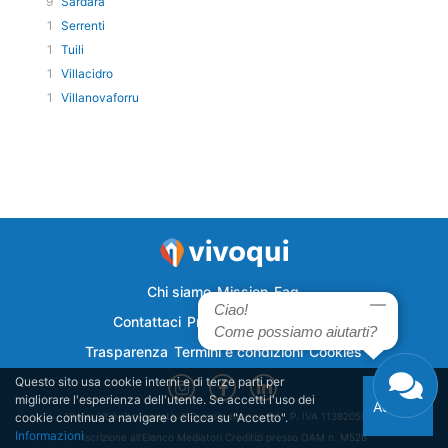
9
Sardara
1
Serrenti
1
Tuili
1
Villacidro
1
Villanovaforru
Chi siamo
Mission
Faq
Ciao!
Contattaci
Privacy
Semplicecasa
Come possiamo aiutarti?
Trasparenza
Termini e condizioni
Cookies
Questo sito usa cookie interni e di terze parti per
migliorare l'esperienza dell'utente. Se accetti l'uso dei
Accetto
cookie continua a navigare o clicca su "Accetto".
Vivoqui.it è di proprietà di Semplicemutuo Srl - P. IVA 11382050018
Informazioni
Iscrizione all'Elenco Mediatori Creditizi presso OAM n. M526