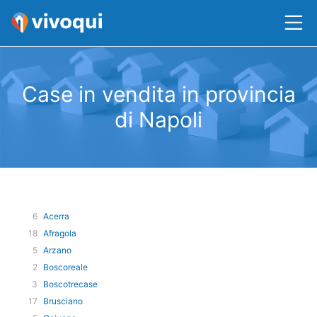
Case in vendita in provincia
di Napoli
6
Acerra
18
Afragola
5
Arzano
2
Boscoreale
3
Boscotrecase
17
Brusciano