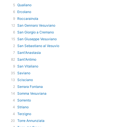
5
Qualiano
6
Ercolano
9
Roccarainola
12
San Gennaro Vesuviano
6
San Giorgio a Cremano
15
San Giuseppe Vesuviano
2
San Sebastiano al Vesuvio
7
Sant'Anastasia
82
Sant'Antimo
9
San Vitaliano
35
Saviano
13
Scisciano
2
Serrara Fontana
14
Somma Vesuviana
4
Sorrento
4
Striano
4
Terzigno
20
Torre Annunziata