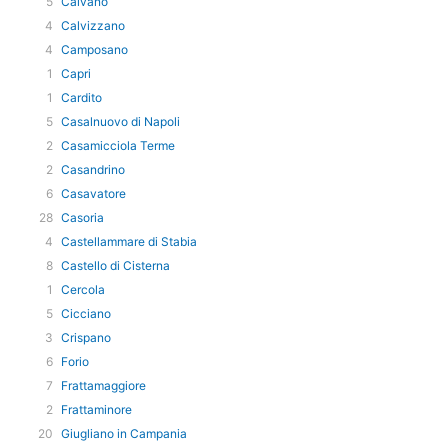
5
Caivano
4
Calvizzano
4
Camposano
1
Capri
1
Cardito
5
Casalnuovo di Napoli
2
Casamicciola Terme
2
Casandrino
6
Casavatore
28
Casoria
4
Castellammare di Stabia
8
Castello di Cisterna
1
Cercola
5
Cicciano
3
Crispano
6
Forio
7
Frattamaggiore
2
Frattaminore
20
Giugliano in Campania