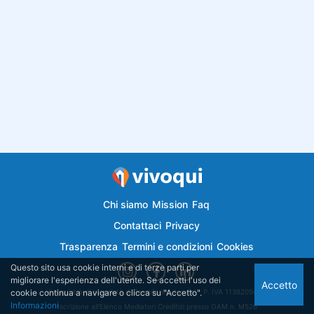
Chi siamo
Mission
Faq
Contattaci
Privacy
Trasparenza
Termini e condizioni
Cookies
Questo sito usa cookie interni e di terze parti per
migliorare l'esperienza dell'utente. Se accetti l'uso dei
Accetto
cookie continua a navigare o clicca su "Accetto".
Vivoqui.it è di proprietà di Semplicemutuo Srl - P. IVA 11382050018
Informazioni
Iscrizione all'Elenco Mediatori Creditizi presso OAM n. M526