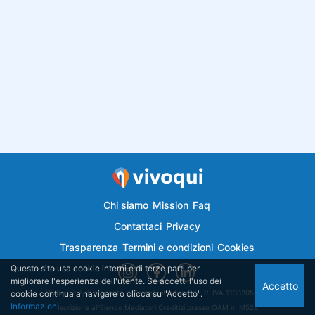
Chi siamo
Mission
Faq
Contattaci
Privacy
Trasparenza
Termini e condizioni
Cookies
Questo sito usa cookie interni e di terze parti per
migliorare l'esperienza dell'utente. Se accetti l'uso dei
Accetto
cookie continua a navigare o clicca su "Accetto".
Vivoqui.it è di proprietà di Semplicemutuo Srl - P. IVA 11382050018
Informazioni
Iscrizione all'Elenco Mediatori Creditizi presso OAM n. M526