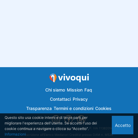
Chi siamo
Mission
Faq
Contattaci
Privacy
Trasparenza
Termini e condizioni
Cookies
Questo sito usa cookie interni e di terze parti per
migliorare l'esperienza dell'utente. Se accetti l'uso dei
Accetto
cookie continua a navigare o clicca su "Accetto".
Vivoqui.it è di proprietà di Semplicemutuo Srl - P. IVA 11382050018
Informazioni
Iscrizione all'Elenco Mediatori Creditizi presso OAM n. M526