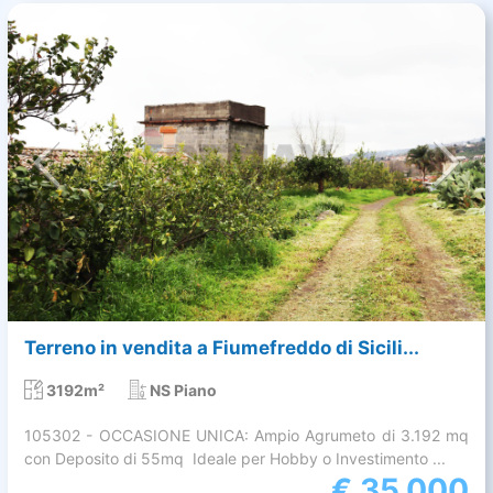
Terreno in vendita a Fiumefreddo di Sicili...
3192m²
NS Piano
105302 - OCCASIONE UNICA: Ampio Agrumeto di 3.192 mq
con Deposito di 55mq  Ideale per Hobby o Investimento ...
€
35.000