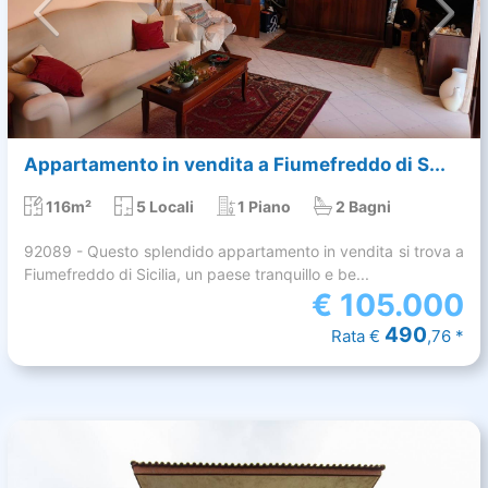
Appartamento in vendita a Fiumefreddo di S...
116m²
5 Locali
1 Piano
2 Bagni
92089 - Questo splendido appartamento in vendita si trova a
Fiumefreddo di Sicilia, un paese tranquillo e be...
€
105.000
490
Rata €
,76 *