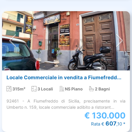
Locale Commerciale in vendita a Fiumefredd...
315m²
3 Locali
NS Piano
2 Bagni
92461 - A Fiumefreddo di Sicilia, precisamente in via
Umberto n. 159, locale commerciale adibito a ristorant...
€
130.000
607
Rata €
,10 *