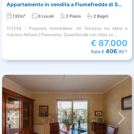
Appartamento in vendita a Fiumefreddo di S...
132m²
6 Locali
2 Piano
2 Bagni
101558 - Proposta Immobiliare: Un Terrazzo tra Mare e
Vulcano Abitare il Panorama: Quadrilocale con Vista su ...
€
87.000
406
Rata €
,99 *