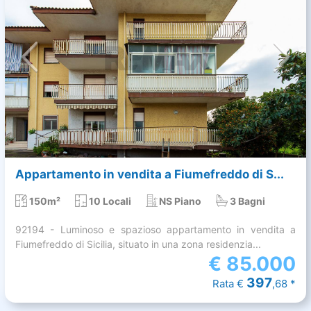
Appartamento in vendita a Fiumefreddo di S...
150m²
10 Locali
NS Piano
3 Bagni
92194 - Luminoso e spazioso appartamento in vendita a
Fiumefreddo di Sicilia, situato in una zona residenzia...
€
85.000
397
Rata €
,68 *