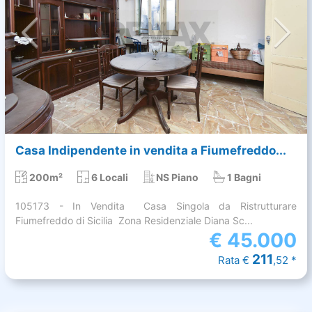
Casa Indipendente in vendita a Fiumefreddo...
200m²
6 Locali
NS Piano
1 Bagni
105173 - In Vendita  Casa Singola da Ristrutturare
Fiumefreddo di Sicilia  Zona Residenziale Diana Sc...
€
45.000
211
Rata €
,52 *