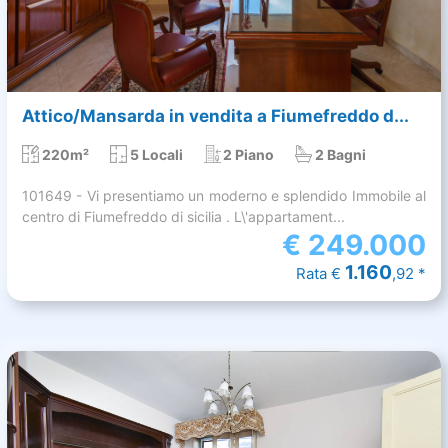
Attico/Mansarda in vendita a Fiumefreddo d...
220m²
5 Locali
2 Piano
2 Bagni
101649 - Vi presentiamo un moderno e splendido Immobile al
centro di Fiumefreddo di sicilia . L\'appartament...
€
249.000
1.160
Rata €
,92 *