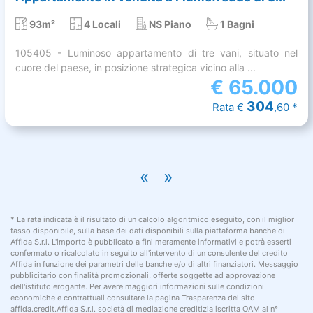
93m²
4 Locali
NS Piano
1 Bagni
105405 - Luminoso appartamento di tre vani, situato nel
cuore del paese, in posizione strategica vicino alla ...
€
65.000
304
Rata €
,60 *
«
»
* La rata indicata è il risultato di un calcolo algoritmico eseguito, con il miglior
tasso disponibile, sulla base dei dati disponibili sulla piattaforma banche di
Affida S.r.l. L'importo è pubblicato a fini meramente informativi e potrà esserti
confermato o ricalcolato in seguito all'intervento di un consulente del credito
Affida in funzione dei parametri delle banche e/o di altri finanziatori. Messaggio
pubblicitario con finalità promozionali, offerte soggette ad approvazione
dell'istituto erogante. Per avere maggiori informazioni sulle condizioni
economiche e contrattuali consultare la pagina Trasparenza del sito
affida.credit.Affida S.r.l. società di mediazione creditizia iscritta OAM al n°