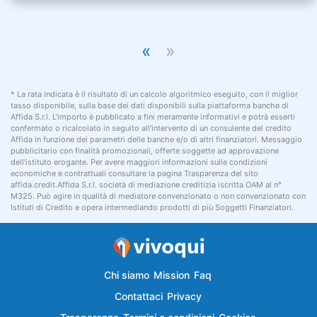
«
»
* La rata indicata è il risultato di un calcolo algoritmico eseguito, con il miglior
tasso disponibile, sulla base dei dati disponibili sulla piattaforma banche di
Affida S.r.l. L'importo è pubblicato a fini meramente informativi e potrà esserti
confermato o ricalcolato in seguito all'intervento di un consulente del credito
Affida in funzione dei parametri delle banche e/o di altri finanziatori. Messaggio
pubblicitario con finalità promozionali, offerte soggette ad approvazione
dell'istituto erogante. Per avere maggiori informazioni sulle condizioni
economiche e contrattuali consultare la pagina Trasparenza del sito
affida.credit.Affida S.r.l. società di mediazione creditizia iscritta OAM al n°
M325. Può agire in qualità di mediatore convenzionato o non convenzionato con
Istituti di Credito e opera intermediando prodotti di più Soggetti Finanziatori.
Chi siamo
Mission
Faq
Contattaci
Privacy