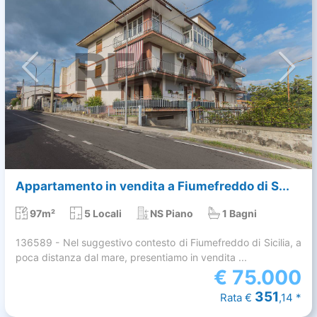
Appartamento in vendita a Fiumefreddo di S...
97m²
5 Locali
NS Piano
1 Bagni
136589 - Nel suggestivo contesto di Fiumefreddo di Sicilia, a
poca distanza dal mare, presentiamo in vendita ...
€
75.000
351
Rata €
,14 *