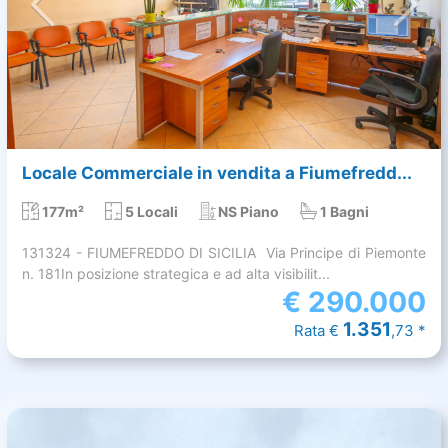
Locale Commerciale in vendita a Fiumefredd...
177m²
5 Locali
NS Piano
1 Bagni
131324 - FIUMEFREDDO DI SICILIA  Via Principe di Piemonte
n. 181In posizione strategica e ad alta visibilit...
€
290.000
1.351
Rata €
,73 *