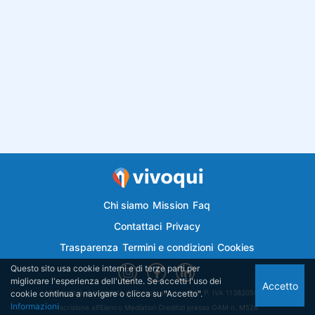
Chi siamo
Mission
Faq
Contattaci
Privacy
Trasparenza
Termini e condizioni
Cookies
Questo sito usa cookie interni e di terze parti per
migliorare l'esperienza dell'utente. Se accetti l'uso dei
Accetto
cookie continua a navigare o clicca su "Accetto".
Vivoqui.it è di proprietà di Semplicemutuo Srl - P. IVA 11382050018
Informazioni
Iscrizione all'Elenco Mediatori Creditizi presso OAM n. M526