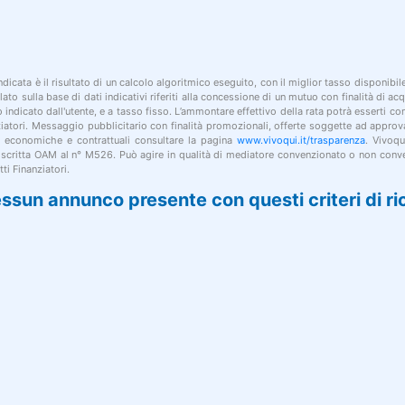
indicata è il risultato di un calcolo algoritmico eseguito, con il miglior tasso disponibi
lato sulla base di dati indicativi riferiti alla concessione di un mutuo con finalità di a
po indicato dall'utente, e a tasso fisso. L’ammontare effettivo della rata potrà esserti c
nziatori. Messaggio pubblicitario con finalità promozionali, offerte soggette ad approv
i economiche e contrattuali consultare la pagina
www.vivoqui.it/trasparenza
. Vivoqu
 iscritta OAM al n° M526. Può agire in qualità di mediatore convenzionato o non conve
ti Finanziatori.
ssun annunco presente con questi criteri di ri