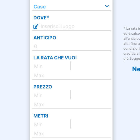
Case
DOVE*
* La rata 
ed è calco
ANTICIPO
all'antici
altri fina
condizion
creditizia
LA RATA CHE VUOI
più Sogget
Ne
PREZZO
METRI