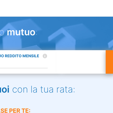
uo
mutuo
:
TUO REDDITO MENSILE
uoi
con la tua rata:
SE PER TE: