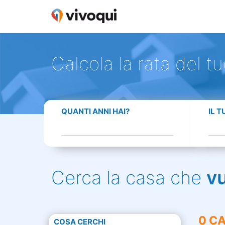
Calcola la rata del t
QUANTI ANNI HAI?
IL 
Cerca la casa che
v
0 CA
COSA CERCHI