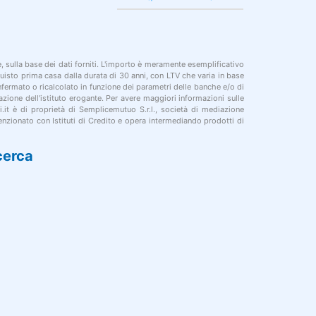
le, sulla base dei dati forniti. L'importo è meramente esemplificativo
cquisto prima casa dalla durata di 30 anni, con LTV che varia in base
onfermato o ricalcolato in funzione dei parametri delle banche e/o di
azione dell'istituto erogante. Per avere maggiori informazioni sulle
i.it è di proprietà di Semplicemutuo S.r.l., società di mediazione
nzionato con Istituti di Credito e opera intermediando prodotti di
cerca