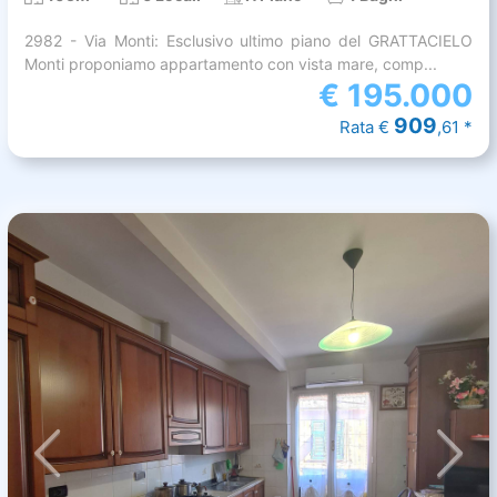
2982 - Via Monti: Esclusivo ultimo piano del GRATTACIELO
Monti proponiamo appartamento con vista mare, comp...
€
195.000
909
Rata €
,61 *