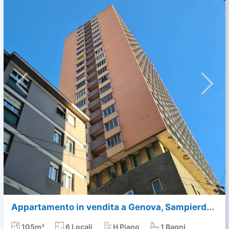
Appartamento in vendita a Genova, Sampierd...
105m²
6 Locali
H Piano
1 Bagni