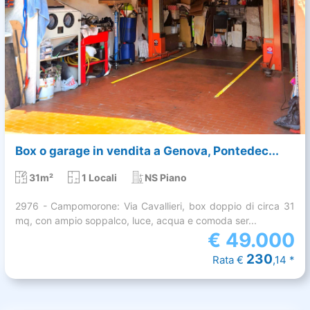
Box o garage in vendita a Genova, Pontedec...
31m²
1 Locali
NS Piano
2976 - Campomorone: Via Cavallieri, box doppio di circa 31
mq, con ampio soppalco, luce, acqua e comoda ser...
€
49.000
230
Rata €
,14 *