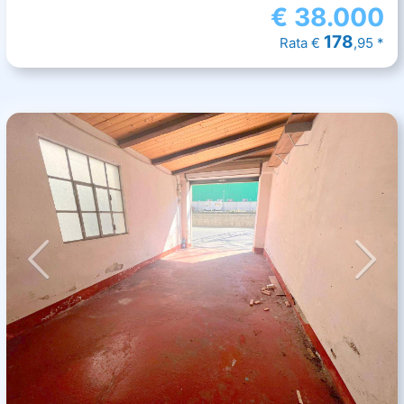
€
38.000
178
Rata €
,95 *