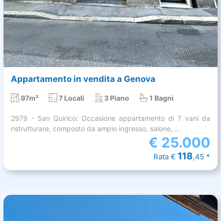
Appartamento in vendita a Genova
97m²
7 Locali
3 Piano
1 Bagni
2979 - San Quirico: Occasione appartamento di 7 vani da
ristrutturare, composto da ampio ingresso, salone, ...
€
25.000
118
Rata €
,45 *