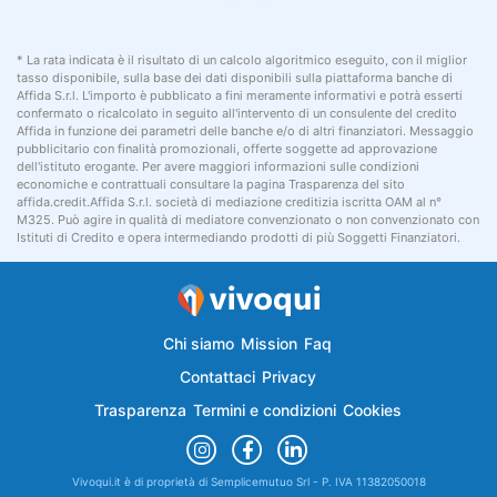
* La rata indicata è il risultato di un calcolo algoritmico eseguito, con il miglior
tasso disponibile, sulla base dei dati disponibili sulla piattaforma banche di
Affida S.r.l. L'importo è pubblicato a fini meramente informativi e potrà esserti
confermato o ricalcolato in seguito all'intervento di un consulente del credito
Affida in funzione dei parametri delle banche e/o di altri finanziatori. Messaggio
pubblicitario con finalità promozionali, offerte soggette ad approvazione
dell'istituto erogante. Per avere maggiori informazioni sulle condizioni
economiche e contrattuali consultare la pagina Trasparenza del sito
affida.credit.Affida S.r.l. società di mediazione creditizia iscritta OAM al n°
M325. Può agire in qualità di mediatore convenzionato o non convenzionato con
Istituti di Credito e opera intermediando prodotti di più Soggetti Finanziatori.
Chi siamo
Mission
Faq
Contattaci
Privacy
Trasparenza
Termini e condizioni
Cookies
Vivoqui.it è di proprietà di Semplicemutuo Srl - P. IVA 11382050018