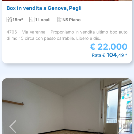
Box in vendita a Genova, Pegli
15m²
1 Locali
NS Piano
4706 - Via Varenna - Proponiamo in vendita ultimo box auto
di mq 15 circa con passo carrabile. Libero e dis...
€
22.000
104
Rata €
,49 *