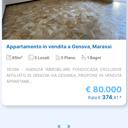
Appartamento in vendita a Genova, Marassi
65m²
5 Locali
5 Piano
1 Bagni
39396 - AGENZIA IMMOBILARE FONDOCASA EXCLUSIVE
AFFILIATO DI GENOVA VIA CESAREA, PROPONE IN VENDITA
APPARTAME...
€
80.000
374
Rata €
,41 *
«
»