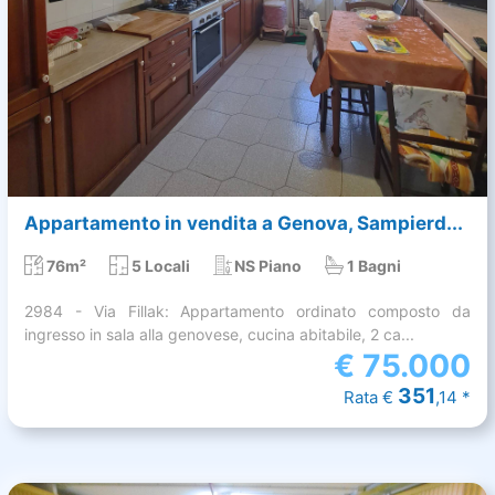
Appartamento in vendita a Genova, Sampierd...
76m²
5 Locali
NS Piano
1 Bagni
2984 - Via Fillak: Appartamento ordinato composto da
ingresso in sala alla genovese, cucina abitabile, 2 ca...
€
75.000
351
Rata €
,14 *