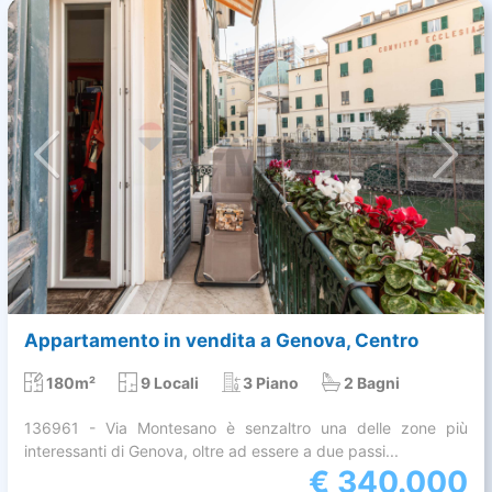
Appartamento in vendita a Genova, Centro
180m²
9 Locali
3 Piano
2 Bagni
136961 - Via Montesano è senzaltro una delle zone più
interessanti di Genova, oltre ad essere a due passi...
€
340.000