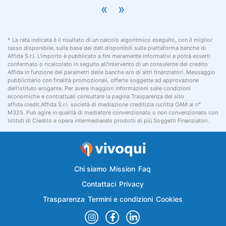
«
»
* La rata indicata è il risultato di un calcolo algoritmico eseguito, con il miglior
tasso disponibile, sulla base dei dati disponibili sulla piattaforma banche di
Affida S.r.l. L'importo è pubblicato a fini meramente informativi e potrà esserti
confermato o ricalcolato in seguito all'intervento di un consulente del credito
Affida in funzione dei parametri delle banche e/o di altri finanziatori. Messaggio
pubblicitario con finalità promozionali, offerte soggette ad approvazione
dell'istituto erogante. Per avere maggiori informazioni sulle condizioni
economiche e contrattuali consultare la pagina Trasparenza del sito
affida.credit.Affida S.r.l. società di mediazione creditizia iscritta OAM al n°
M325. Può agire in qualità di mediatore convenzionato o non convenzionato con
Istituti di Credito e opera intermediando prodotti di più Soggetti Finanziatori.
Chi siamo
Mission
Faq
Contattaci
Privacy
Trasparenza
Termini e condizioni
Cookies