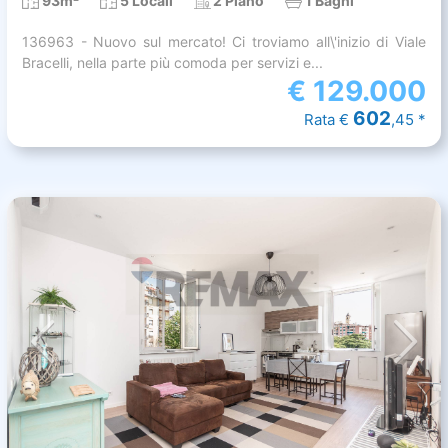
93m²
5 Locali
2 Piano
1 Bagni
136963 - Nuovo sul mercato! Ci troviamo all\'inizio di Viale
Bracelli, nella parte più comoda per servizi e...
€
129.000
602
Rata €
,45 *