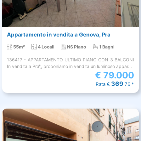
Appartamento in vendita a Genova, Pra
55m²
4 Locali
NS Piano
1 Bagni
136417 - APPARTAMENTO ULTIMO PIANO CON 3 BALCONI
In vendita a Pra\', proponiamo in vendita un luminoso appar...
€
79.000
369
Rata €
,76 *