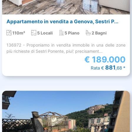
Appartamento in vendita a Genova, Sestri P...
110m²
5 Locali
5 Piano
2 Bagni
136972 - Proponiamo in vendita immobile in una delle zone
più richieste di Sestri Ponente, piu\' precisament...
€
189.000
881
Rata €
,68 *