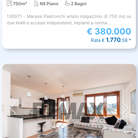
750m²
NS Piano
2 Bagni
136971 - Marassi Pastronchi ampio magazzino di 750 mq su
due livelli e accessi indipendenti, impianti a norma...
€
380.000
1.770
Rata €
,58 *