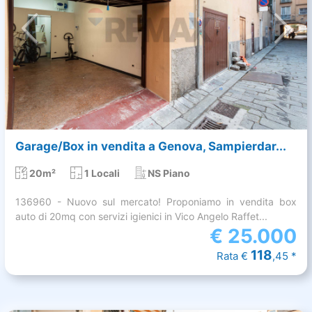
Garage/Box in vendita a Genova, Sampierdar...
20m²
1 Locali
NS Piano
136960 - Nuovo sul mercato! Proponiamo in vendita box
auto di 20mq con servizi igienici in Vico Angelo Raffet...
€
25.000
118
Rata €
,45 *