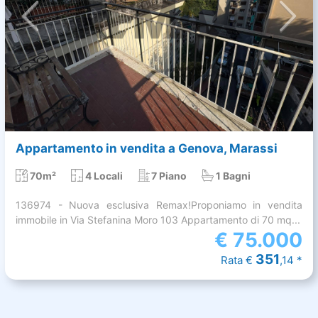
Appartamento in vendita a Genova, Marassi
70m²
4 Locali
7 Piano
1 Bagni
136974 - Nuova esclusiva Remax!Proponiamo in vendita
immobile in Via Stefanina Moro 103 Appartamento di 70 mq...
€
75.000
351
Rata €
,14 *