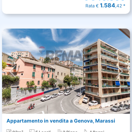
1.584
Rata €
,42 *
Appartamento in vendita a Genova, Marassi