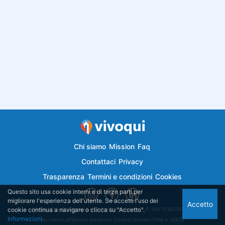
Chi siamo
Mission
Faq
Contattaci
Privacy
Trasparenza
Termini e condizioni
Cookies
Questo sito usa cookie interni e di terze parti per
migliorare l'esperienza dell'utente. Se accetti l'uso dei
Accetto
cookie continua a navigare o clicca su "Accetto".
Vivoqui.it è di proprietà di Semplicemutuo Srl - P. IVA 11382050018
Informazioni
Iscrizione all'Elenco Mediatori Creditizi presso OAM n. M526