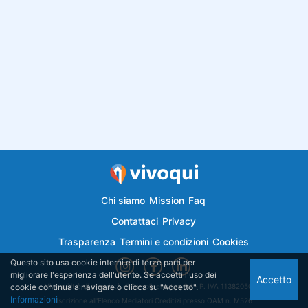
Chi siamo
Mission
Faq
Contattaci
Privacy
Trasparenza
Termini e condizioni
Cookies
Questo sito usa cookie interni e di terze parti per
migliorare l'esperienza dell'utente. Se accetti l'uso dei
Accetto
cookie continua a navigare o clicca su "Accetto".
Vivoqui.it è di proprietà di Semplicemutuo Srl - P. IVA 11382050018
Informazioni
Iscrizione all'Elenco Mediatori Creditizi presso OAM n. M526