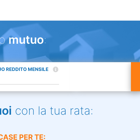
uo
mutuo
:
TUO REDDITO MENSILE
uoi
con la tua rata:
CASE PER TE: