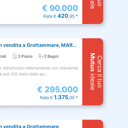
€
90.000
420
Rata €
,95 *
 vendita a Grottammare, MAR...
Mutuo
cali
2 Piano
2 Bagni
Cerca il tuo
e ristrutturato internamente con mansarda
 soli 100 metri dalla spi...
ideale
€
295.000
1.375
Rata €
,00 *
n vendita a Grottammare