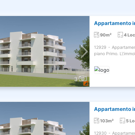
Appartamento in
90m²
4 Loc
12929 - Appartame
piano Primo. L\'imm
3
Appartamento in
103m²
5 Lo
12930 - Appartame