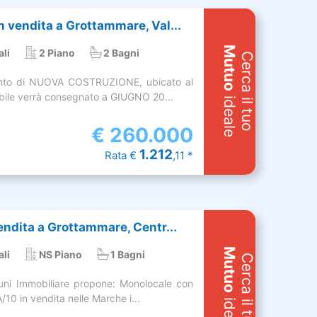
 vendita a Grottammare, Val...
Mutuo
ali
2 Piano
2 Bagni
Cerca il tuo
nto di NUOVA COSTRUZIONE, ubicato al
obile verrà consegnato a GIUGNO 20...
ideale
€
260.000
1.212
Rata €
,11 *
endita a Grottammare, Centr...
Mutuo
ali
NS Piano
1 Bagni
Cerca il tuo
uni Immobiliare propone: Monolocale con
/10 in vendita nelle Marche i...
ideale