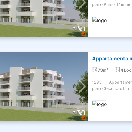
piano Primo. L\'imm
3
Appartamento in
73m²
4 Loc
12931 - Appartame
piano Secondo. L\'i
3