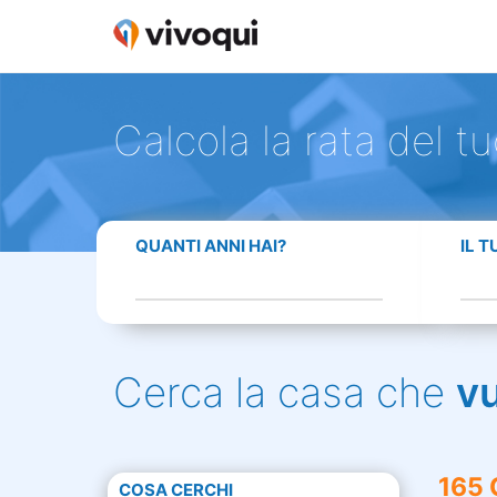
Calcola la rata del t
QUANTI ANNI HAI?
IL 
Cerca la casa che
v
165 
COSA CERCHI