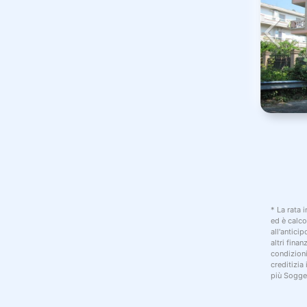
* La rata 
ed è calco
all'antici
altri fina
condizion
creditizia
più Sogget