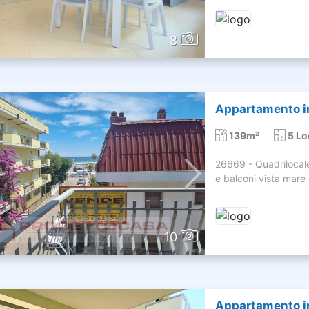
8
Appartamento in
139m²
5 Lo
26669 - Quadrilocal
e balconi vista mare a
10
Appartamento i