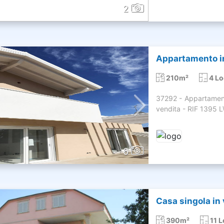
2
Appartamento in
210m²
4 Lo
37292 - Appartament
vendita - RIF 1395 L\'
6
Casa singola in 
390m²
11 L