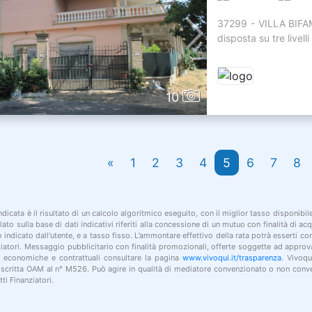
37299 - VILLA BIFAMI
disposta su tre livell
10
«
1
2
3
4
5
6
7
8
indicata è il risultato di un calcolo algoritmico eseguito, con il miglior tasso disponibi
lato sulla base di dati indicativi riferiti alla concessione di un mutuo con finalità di a
po indicato dall'utente, e a tasso fisso. L’ammontare effettivo della rata potrà esserti c
nziatori. Messaggio pubblicitario con finalità promozionali, offerte soggette ad approv
i economiche e contrattuali consultare la pagina
www.vivoqui.it/trasparenza
. Vivoqu
 iscritta OAM al n° M526. Può agire in qualità di mediatore convenzionato o non conve
ti Finanziatori.