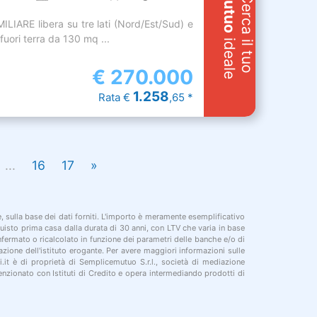
Mutuo
Cerca il tuo
LIARE libera su tre lati (Nord/Est/Sud) e
i fuori terra da 130 mq ...
ideale
€
270.000
1.258
Rata €
,65 *
...
16
17
»
le, sulla base dei dati forniti. L'importo è meramente esemplificativo
cquisto prima casa dalla durata di 30 anni, con LTV che varia in base
onfermato o ricalcolato in funzione dei parametri delle banche e/o di
azione dell'istituto erogante. Per avere maggiori informazioni sulle
i.it è di proprietà di Semplicemutuo S.r.l., società di mediazione
nzionato con Istituti di Credito e opera intermediando prodotti di