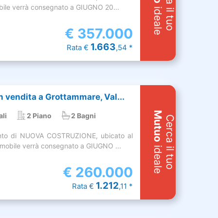
Cerca il tuo
obile verrà consegnato a GIUGNO 20...
ideale
€
357.000
1.663
Rata €
,54 *
 vendita a Grottammare, Val...
Mutuo
ali
2 Piano
2 Bagni
Cerca il tuo
nto di NUOVA COSTRUZIONE, ubicato al
mmobile verrà consegnato a GIUGNO ...
ideale
€
260.000
1.212
Rata €
,11 *