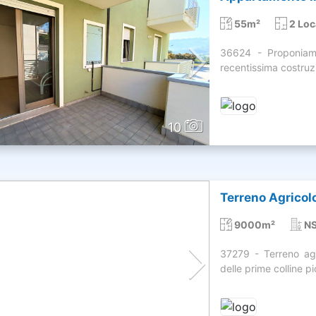
55m²
2 Loc
36624 - Proponiam
recentissima costruzi
10
Terreno Agricolo
9000m²
NS
37279 - Terreno agr
delle prime colline pi