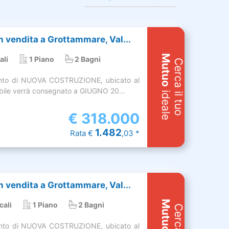
 vendita a Grottammare, Val...
Mutuo
ali
1 Piano
2 Bagni
Cerca il tuo
nto di NUOVA COSTRUZIONE, ubicato al
obile verrà consegnato a GIUGNO 20...
ideale
€
318.000
1.482
Rata €
,03 *
 vendita a Grottammare, Val...
Mutuo
cali
1 Piano
2 Bagni
nto di NUOVA COSTRUZIONE, ubicato al