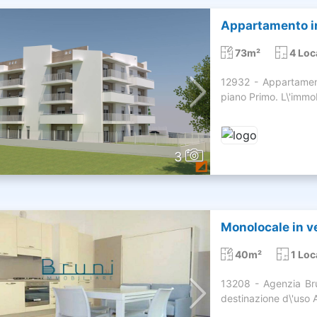
Appartamento in
73m²
4 Loc
12932 - Appartame
piano Primo. L\'imm
3
Monolocale in v
40m²
1 Loc
13208 - Agenzia Br
destinazione d\'uso A