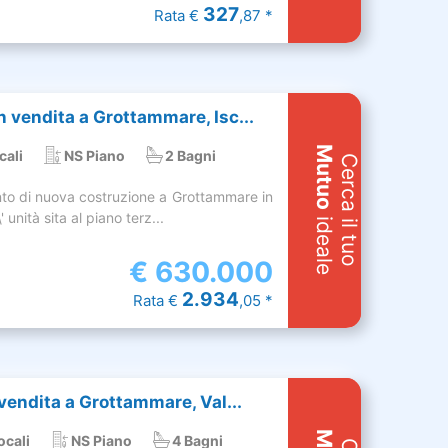
327
Rata €
,87 *
 vendita a Grottammare, Isc...
Mutuo
cali
NS Piano
2 Bagni
Cerca il tuo
o di nuova costruzione a Grottammare in
 unità sita al piano terz...
ideale
€
630.000
2.934
Rata €
,05 *
vendita a Grottammare, Val...
ocali
NS Piano
4 Bagni