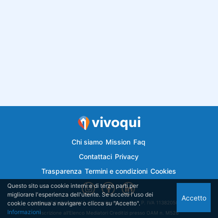
Chi siamo
Mission
Faq
Contattaci
Privacy
Trasparenza
Termini e condizioni
Cookies
Questo sito usa cookie interni e di terze parti per
migliorare l'esperienza dell'utente. Se accetti l'uso dei
Accetto
cookie continua a navigare o clicca su "Accetto".
Vivoqui.it è di proprietà di Semplicemutuo Srl - P. IVA 11382050018
Informazioni
Iscrizione all'Elenco Mediatori Creditizi presso OAM n. M526