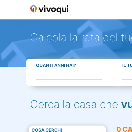
Calcola la rata del t
QUANTI ANNI HAI?
IL 
Cerca la casa che
v
0 CA
COSA CERCHI