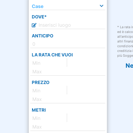
Case
DOVE*
* La rata 
ed è calco
ANTICIPO
all'antici
altri fina
condizion
creditizia
LA RATA CHE VUOI
più Sogget
Ne
PREZZO
METRI