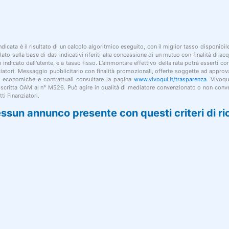
indicata è il risultato di un calcolo algoritmico eseguito, con il miglior tasso disponibi
lato sulla base di dati indicativi riferiti alla concessione di un mutuo con finalità di a
po indicato dall'utente, e a tasso fisso. L’ammontare effettivo della rata potrà esserti c
nziatori. Messaggio pubblicitario con finalità promozionali, offerte soggette ad approv
i economiche e contrattuali consultare la pagina
www.vivoqui.it/trasparenza
. Vivoqu
 iscritta OAM al n° M526. Può agire in qualità di mediatore convenzionato o non conve
ti Finanziatori.
ssun annunco presente con questi criteri di ri