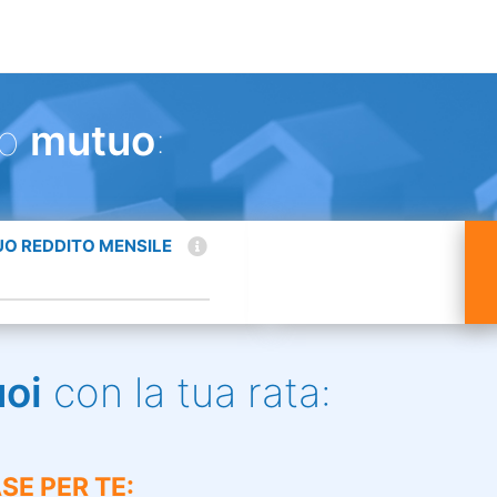
uo
mutuo
:
TUO REDDITO MENSILE
uoi
con la tua rata:
SE PER TE: