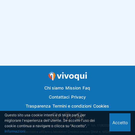
Chi siamo
Mission
Faq
Contattaci
Privacy
Trasparenza
Termini e condizioni
Cookies
Questo sito usa cookie interni e di terze parti per
migliorare l'esperienza dell'utente. Se accetti l'uso dei
Accetto
cookie continua a navigare o clicca su "Accetto".
Vivoqui.it è di proprietà di Semplicemutuo Srl - P. IVA 11382050018
Informazioni
Iscrizione all'Elenco Mediatori Creditizi presso OAM n. M526