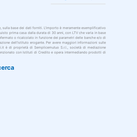
le, sulla base dei dati forniti. L'importo è meramente esemplificativo
cquisto prima casa dalla durata di 30 anni, con LTV che varia in base
onfermato o ricalcolato in funzione dei parametri delle banche e/o di
azione dell'istituto erogante. Per avere maggiori informazioni sulle
i.it è di proprietà di Semplicemutuo S.r.l., società di mediazione
nzionato con Istituti di Credito e opera intermediando prodotti di
cerca