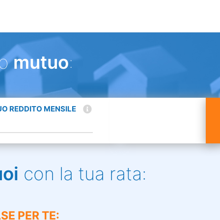
uo
mutuo
:
TUO REDDITO MENSILE
uoi
con la tua rata:
SE PER TE: