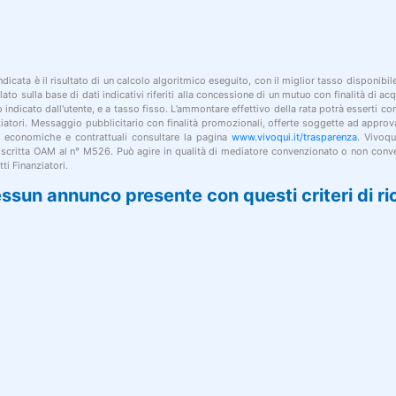
indicata è il risultato di un calcolo algoritmico eseguito, con il miglior tasso disponibi
lato sulla base di dati indicativi riferiti alla concessione di un mutuo con finalità di a
po indicato dall'utente, e a tasso fisso. L’ammontare effettivo della rata potrà esserti c
nziatori. Messaggio pubblicitario con finalità promozionali, offerte soggette ad approv
i economiche e contrattuali consultare la pagina
www.vivoqui.it/trasparenza
. Vivoqu
 iscritta OAM al n° M526. Può agire in qualità di mediatore convenzionato o non conve
ti Finanziatori.
ssun annunco presente con questi criteri di ri