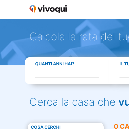
Calcola la rata del t
QUANTI ANNI HAI?
IL 
Cerca la casa che
v
0 CA
COSA CERCHI