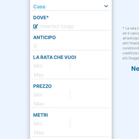
Case
DOVE*
* La rata 
ed è calco
ANTICIPO
all'antici
altri fina
condizion
creditizia
LA RATA CHE VUOI
più Sogget
Ne
PREZZO
METRI