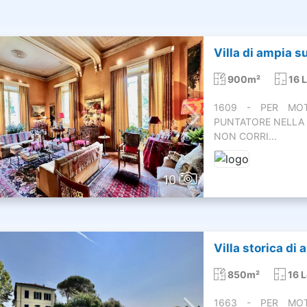
Villa di ampia su
900m²
16 L
1609 - PER MOTI
PUNTATORE NELLA 
NON CORRI...
10
Villa storica di
850m²
16 L
1663 - PER MOTI