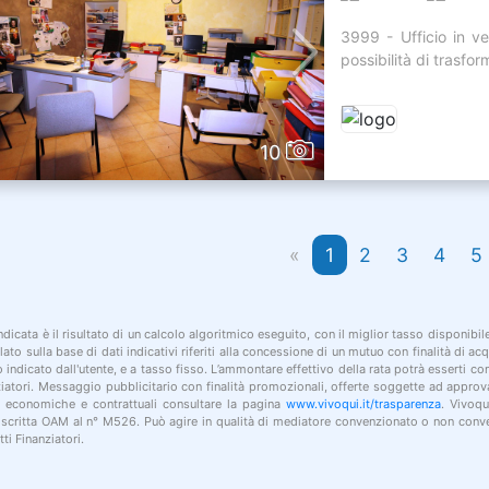
3999 - Ufficio in ve
possibilità di trasform
10
«
1
2
3
4
5
indicata è il risultato di un calcolo algoritmico eseguito, con il miglior tasso disponibi
lato sulla base di dati indicativi riferiti alla concessione di un mutuo con finalità di a
po indicato dall'utente, e a tasso fisso. L’ammontare effettivo della rata potrà esserti c
nziatori. Messaggio pubblicitario con finalità promozionali, offerte soggette ad approv
i economiche e contrattuali consultare la pagina
www.vivoqui.it/trasparenza
. Vivoqu
 iscritta OAM al n° M526. Può agire in qualità di mediatore convenzionato o non conve
ti Finanziatori.