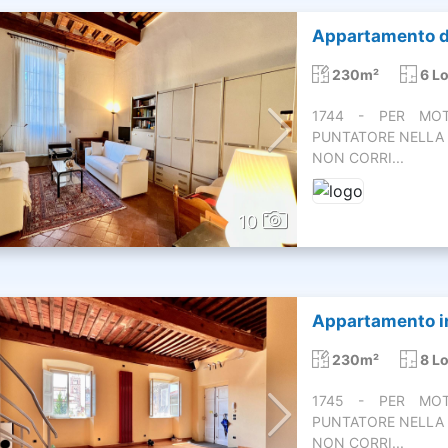
Appartamento di
230m²
6 Lo
1744 - PER MOTI
PUNTATORE NELLA 
NON CORRI...
10
Appartamento in 
230m²
8 Lo
1745 - PER MOTI
PUNTATORE NELLA 
NON CORRI...