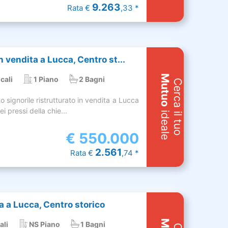
9.263
Rata €
,33 *
vendita a Lucca, Centro st...
Mutuo
cali
1 Piano
2 Bagni
Cerca il tuo
signorile ristrutturato in vendita a Lucca
i pressi della chie...
ideale
€
550.000
2.561
Rata €
,74 *
ta a Lucca, Centro storico
ali
NS Piano
1 Bagni