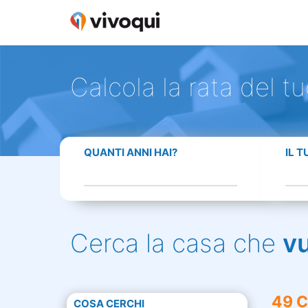
Calcola la rata del t
QUANTI ANNI HAI?
IL 
Cerca la casa che
v
49 C
COSA CERCHI