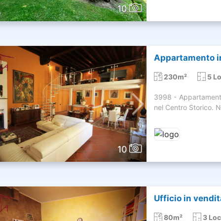
10
Appartamento in 
230m²
5 Lo
3998 - Appartamento 
nel Centro Storico. Ne
10
Ufficio in vendi
80m²
3 Loc