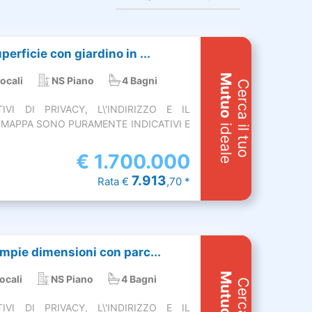
perficie con giardino in ...
Mutuo
ocali
NS Piano
4 Bagni
Cerca il tuo
VI DI PRIVACY, L\'INDIRIZZO E IL
MAPPA SONO PURAMENTE INDICATIVI E
ideale
€
1.700.000
7.913
Rata €
,70 *
 ampie dimensioni con parc...
Mutuo
ocali
NS Piano
4 Bagni
VI DI PRIVACY, L\'INDIRIZZO E IL