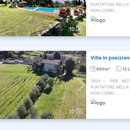
PUNTATORE NELLA 
NON CORRI...
10
Villa in posizion
600m²
12 L
1664 - PER MOTI
PUNTATORE NELLA 
NON CORRI...
10