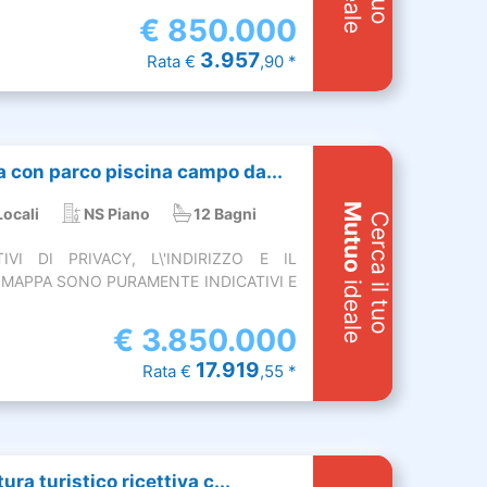
€
850.000
3.957
Rata €
,90 *
 con parco piscina campo da...
Mutuo
Locali
NS Piano
12 Bagni
Cerca il tuo
VI DI PRIVACY, L\'INDIRIZZO E IL
MAPPA SONO PURAMENTE INDICATIVI E
ideale
€
3.850.000
17.919
Rata €
,55 *
ura turistico ricettiva c...