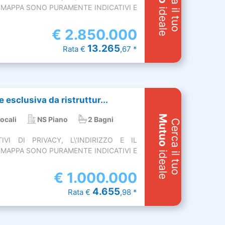
Cerca il tuo
MAPPA SONO PURAMENTE INDICATIVI E
ideale
€
2.850.000
13.265
Rata €
,67 *
e esclusiva da ristruttur...
Mutuo
ocali
NS Piano
2 Bagni
Cerca il tuo
VI DI PRIVACY, L\'INDIRIZZO E IL
MAPPA SONO PURAMENTE INDICATIVI E
ideale
€
1.000.000
4.655
Rata €
,98 *