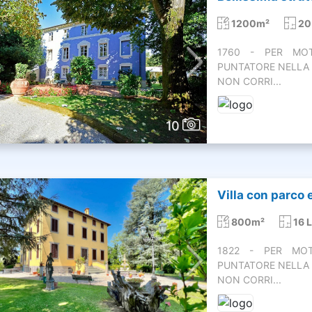
1200m²
20
1760 - PER MOTI
PUNTATORE NELLA 
NON CORRI...
10
Villa con parco e
800m²
16 L
1822 - PER MOTI
PUNTATORE NELLA 
NON CORRI...