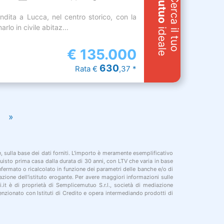
Mutuo
Cerca il tuo
ndita a Lucca, nel centro storico, con la
arlo in civile abitaz...
ideale
€
135.000
630
Rata €
,37 *
»
le, sulla base dei dati forniti. L'importo è meramente esemplificativo
cquisto prima casa dalla durata di 30 anni, con LTV che varia in base
onfermato o ricalcolato in funzione dei parametri delle banche e/o di
azione dell'istituto erogante. Per avere maggiori informazioni sulle
i.it è di proprietà di Semplicemutuo S.r.l., società di mediazione
nzionato con Istituti di Credito e opera intermediando prodotti di