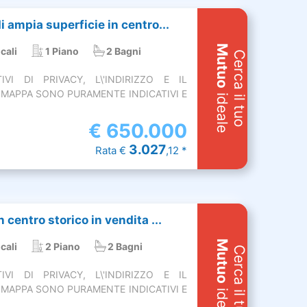
 ampia superficie in centro...
Mutuo
cali
1 Piano
2 Bagni
Cerca il tuo
VI DI PRIVACY, L\'INDIRIZZO E IL
MAPPA SONO PURAMENTE INDICATIVI E
ideale
€
650.000
3.027
Rata €
,12 *
centro storico in vendita ...
Mutuo
cali
2 Piano
2 Bagni
Cerca il tuo
VI DI PRIVACY, L\'INDIRIZZO E IL
MAPPA SONO PURAMENTE INDICATIVI E
ideale