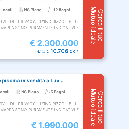
Mutuo
 Locali
NS Piano
12 Bagni
Cerca il tuo
VI DI PRIVACY, L\'INDIRIZZO E IL
MAPPA SONO PURAMENTE INDICATIVI E
ideale
€
2.300.000
10.706
Rata €
,03 *
 piscina in vendita a Luc...
Mutuo
ocali
NS Piano
5 Bagni
Cerca il tuo
VI DI PRIVACY, L\'INDIRIZZO E IL
MAPPA SONO PURAMENTE INDICATIVI E
ideale
€
1.990.000