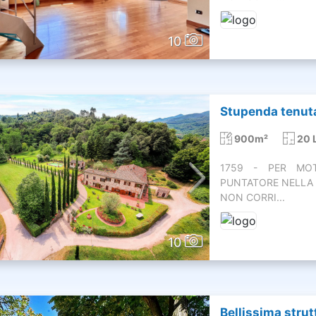
10
Stupenda tenuta
900m²
20 
1759 - PER MOTI
PUNTATORE NELLA 
NON CORRI...
10
Bellissima strutt