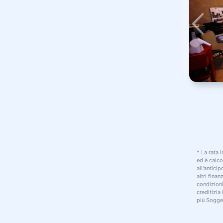
* La rata 
ed è calco
all'antici
altri fina
condizion
creditizia
più Sogget