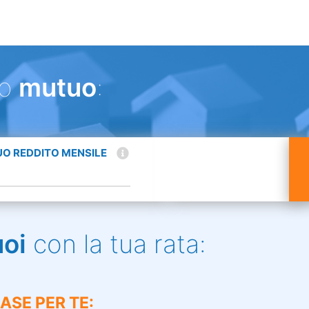
uo
mutuo
:
TUO REDDITO MENSILE
uoi
con la tua rata:
ASE PER TE: