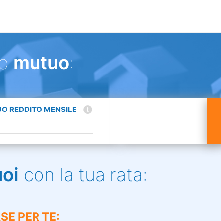
uo
mutuo
:
TUO REDDITO MENSILE
uoi
con la tua rata:
SE PER TE: