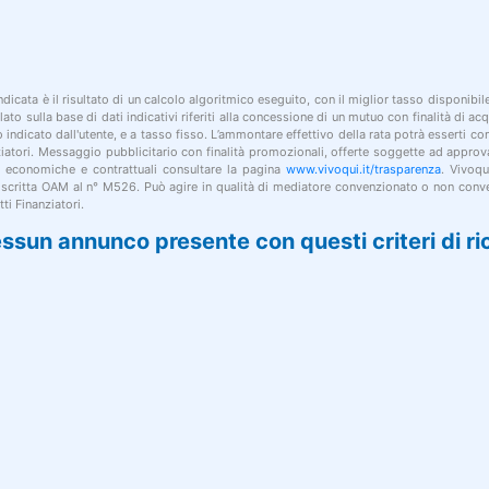
indicata è il risultato di un calcolo algoritmico eseguito, con il miglior tasso disponibi
lato sulla base di dati indicativi riferiti alla concessione di un mutuo con finalità di a
po indicato dall'utente, e a tasso fisso. L’ammontare effettivo della rata potrà esserti c
nziatori. Messaggio pubblicitario con finalità promozionali, offerte soggette ad approv
i economiche e contrattuali consultare la pagina
www.vivoqui.it/trasparenza
. Vivoqu
 iscritta OAM al n° M526. Può agire in qualità di mediatore convenzionato o non conve
ti Finanziatori.
ssun annunco presente con questi criteri di ri