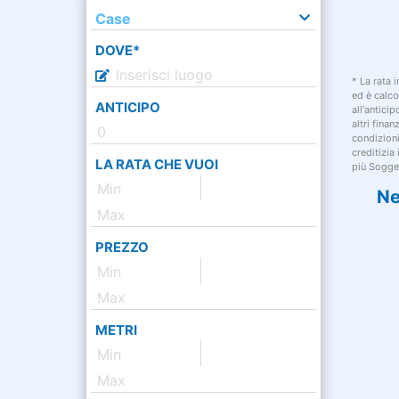
Case
DOVE*
* La rata 
ed è calco
ANTICIPO
all'antici
altri fina
condizion
creditizia
LA RATA CHE VUOI
più Sogget
Ne
PREZZO
METRI