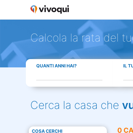
Calcola la rata del t
QUANTI ANNI HAI?
IL 
Cerca la casa che
v
0 CA
COSA CERCHI