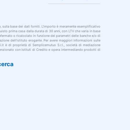
le, sulla base dei dati forniti. L'importo è meramente esemplificativo
cquisto prima casa dalla durata di 30 anni, con LTV che varia in base
onfermato o ricalcolato in funzione dei parametri delle banche e/o di
azione dell'istituto erogante. Per avere maggiori informazioni sulle
i.it è di proprietà di Semplicemutuo S.r.l., società di mediazione
nzionato con Istituti di Credito e opera intermediando prodotti di
cerca